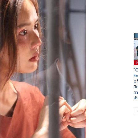
ข
“C
En
o
วิ
กา
สั