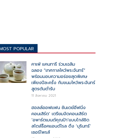
MOST POPULAR
คาเฟ่ แคนทารี ร่วมเฉลิม
ฉลอง “เทศกาลไหว้พระจันทร์”
พร้อมมอบความอร่อยสุดพิเศษ
เพียงปีละครั้ง กับขนมไหว้พระจันทร์
สูตรต้นตำรับ
11 สิงหาคม 2021
ฮอลล์ออฟแฟน ซันเดย์อีฟนิ่ง
คอนเสิร์ต’ เตรียมจัดคอนเสิร์ต
‘อพาร์ตเมนต์คุณป้า’แบบใกล้ชิด
สไตล์ร็อคแอนด์โรล ดึง ‘บุรินทร์’
เซอร์ไพรส์