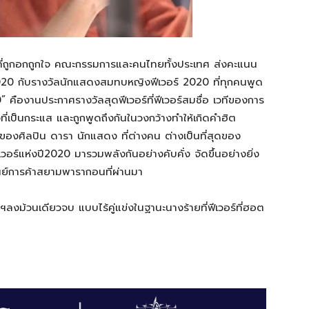
นที่ถูกอกถูกใจ คณะกรรมการและคนไทยทั้งประเทศ ส่งคะแนน
020 กับรางวัลนักแสดงสมทบหญิงฟีเวอร์ 2020 ที่ทุกคนพูด
 คืองานประกาศรางวัลสุดฟีเวอร์ที่ฟีเวอร์สมชื่อ เวทีของการ
งที่เป็นกระแส และถูกพูดถึงกันในวงกว้างทำให้เกิดคำฮิต
ของศิลปิน ดารา นักแสดง ที่ต่างคน ต่างเป็นที่สุดของ
ีเวอร์แห่งปี2020 มารวมพลังกันอย่างคับคั่ง จัดขึ้นอย่างยิ่ง
นย์การค้าสยามพารากอนที่ผ่านมา
มงฯลงม้วนเดียวจบ แบบไร้คู่แข่งในฐานะนางร้ายที่ฟีเวอร์ที่ฮอต