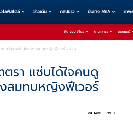
าวไลฟ์สไตล์
ข่าวเด่น
คลิปข่าว
บันเทิง ASIA
ภาพย
กิน ช๊อป เที่ยว
นานาสาระ
ออนแอร์
จคนดู คว้ารางวัลนักแสดงสมทบหญิงฟีเวอร์ 2020
ิตตรา แซ่บได้ใจคนดู
ดงสมทบหญิงฟีเวอร์
1406
0