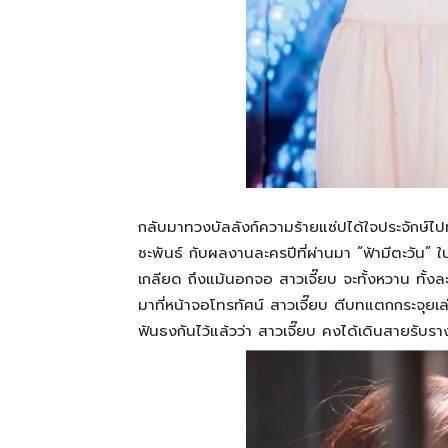
กลับมาทวงบัลลังก์ความร้ายแซ่ปได้ใจประจักษ์ไปท
ชะพันธ์ กับผลงานละครปีที่ผ่านมา “ฟ้ามีตะวัน” 
เกลียด ถึงแม้นอกจอ สาวเจี๊ยบ จะทั้งหวาน ทั้ง
มาที่หน้าจอโทรทัศน์ สาวเจี๊ยบ ตีบทแตกกระจุยเ
ฟันธงกันไว้แล้วว่า สาวเจี๊ยบ คงได้เดินสายรับ