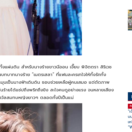
ั้งแผ่นดิน สำหรับนางร้ายขาวนีออน เจี๊ยบ พิจิตตรา สิริเวช
ในบทบาทนางร้าย “เนตรเสลา” ที่แฟนละครเทใจให้ทั้งรักทั้ง
ละมุนเป็นนางฟ้าเดินดิน ชอบช่วยเหลือผู้คนเสมอ แต่ตัดภาพ
ล่นร้ายได้แซ่ปถึงพริกถึงขิง สะใจคนดูอย่างแรง จนหลายเสียง
รางวัลสมทบหญิงยาวๆ ตลอดทั้งปีเป็นแน่
ก
“เ
บน
เห
“