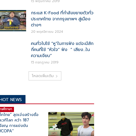
15 พฤษภาคม 2019
กระแส K-Food ที่กำลังขยายตัวทั่ว
ประเทศไทย จากกรุงเทพฯ สู่เมือง
ต่างๆ
20 พฤศจิกายน 2024
คนทั่วไปใช้ “หู”ในการฟัง แต่จะมีสัก
กี่คนที่ใช้ “หัวใจ” ฟัง “ เสียง…ใน
ความเงียบ”
15 กรกฎาคม 2019
โหลดเพิ่มเติม
HOT NEWS
ารศึกาษา
ด็กไทย” สุดเจ๋งสร้างชื่อ
เวทีโลก คว้า 187
รียญ การแข่งขัน
WCOPA”