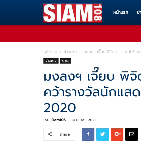
Siam108
หน้าแรก
ข่
ทุก
หน้าแรก
ข่าวเด่น
มงลงฯ เจี๊ยบ พิจิตตรา แซ่บได้ใ
ข่าวเด่น
ดารา
ข่าวสาร
มงลงฯ เจี๊ยบ พิจ
คว้ารางวัลนักแส
ทุก
2020
เรื่อง
โดย
Siam108
-
10 มีนาคม 2021
Share
ราว