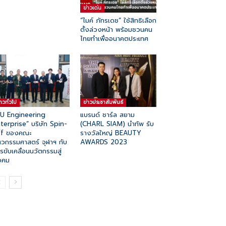
ข่าวเด่น
“ไมค์ ภัทรเดช” ใช้สิทธิเลือก
ตั้งล่วงหน้า พร้อมชวนคน
ไทยทำเพื่ออนาคตประเทศ
่าวทั่วไป
ข่าวประชาสัมพันธ์
U Engineering
แบรนด์ ชาร์ล สยาม
terprise” บริษัท Spin-
(CHARL SIAM) นำทัพ รับ
ff ของคณะ
รางวัลใหญ่ BEAUTY
ศวกรรมศาสตร์ จุฬาฯ กับ
AWARDS 2023
รขับเคลื่อนนวัตกรรมสู่
งคม