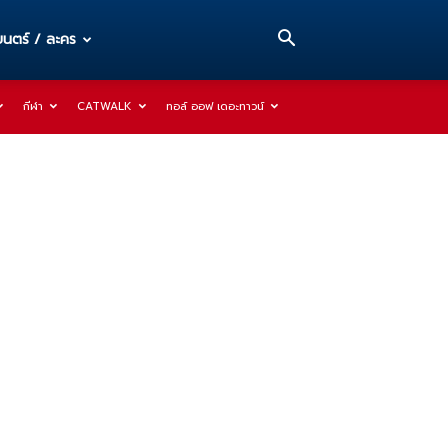
นตร์ / ละคร
กีฬา
CATWALK
ทอล์ ออฟ เดอะทาวน์