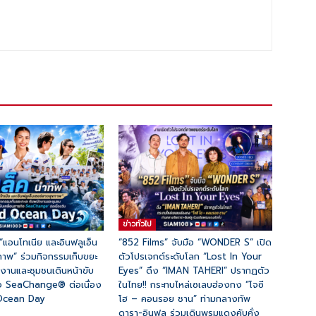
ข่าวทั่วไป
 “แอนโทเนีย และอินฟลูเอ็น
“852 Films” จับมือ “WONDER S” เปิด
ภาพ“ ร่วมกิจกรรมเก็บขยะ
ตัวโปรเจกต์ระดับโลก “Lost In Your
กงานและชุมชนเดินหน้าขับ
Eyes” ดึง “IMAN TAHERI” ปรากฏตัว
ิจ SeaChange® ต่อเนื่อง
ในไทย!! กระทบไหล่เซเลบฮ่องกง “โจซี
 Ocean Day
โฮ – คอนรอย ชาน” ท่ามกลางทัพ
ดารา-อินฟลู ร่วมเดินพรมแดงคับคั่ง