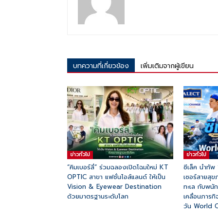
บทความที่เกี่ยวข้อง
เพิ่มเติมจากผู้เขียน
ข่าวทั่วไป
ข่าวทั่วไป
“คิมเบอร์ลี่” ร่วมฉลองเปิดโฉมใหม่ KT
ซีเล็ค นำทัพ
OPTIC สาขา แฟชั่นไอส์แลนด์ ให้เป็น
เซอร์สายสุข
Vision & Eyewear Destination
ทะเล กับพนั
ด้วยมาตรฐานระดับโลก
เคลื่อนภารก
วัน World