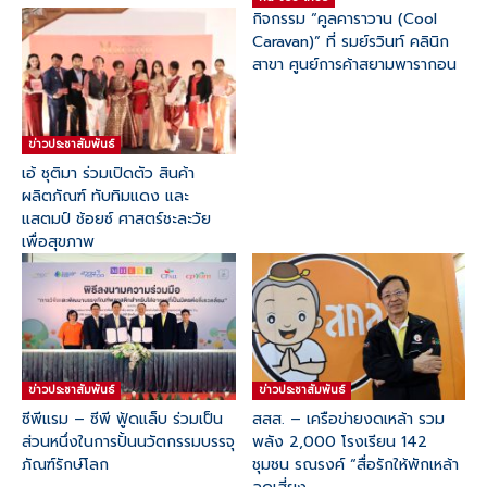
กิจกรรม “คูลคาราวาน (Cool
Caravan)” ที่ รมย์รวินท์ คลินิก
สาขา ศูนย์การค้าสยามพารากอน
ข่าวประชาสัมพันธ์
เอ้ ชุติมา ร่วมเปิดตัว สินค้า
ผลิตภัณฑ์ ทับทิมแดง และ
แสตมป์ ช้อยซ์ ศาสตร์ชะละวัย
เพื่อสุขภาพ
ข่าวประชาสัมพันธ์
ข่าวประชาสัมพันธ์
ซีพีแรม – ซีพี ฟู้ดแล็บ ร่วมเป็น
สสส. – เครือข่ายงดเหล้า รวม
ส่วนหนึ่งในการปั้นนวัตกรรมบรรจุ
พลัง 2,000 โรงเรียน 142
ภัณฑ์รักษ์โลก
ชุมชน รณรงค์ “สื่อรักให้พักเหล้า