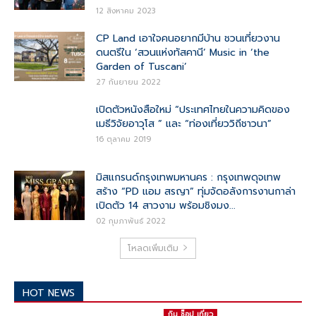
12 สิงหาคม 2023
CP Land เอาใจคนอยากมีบ้าน ชวนเที่ยวงาน
ดนตรีใน ‘สวนแห่งทัสคานี’ Music in ‘the
Garden of Tuscani’
27 กันยายน 2022
เปิดตัวหนังสือใหม่ “ประเทศไทยในความคิดของ
เมธีวิจัยอาวุโส ” และ “ท่องเที่ยววิถีชาวนา”
16 ตุลาคม 2019
มิสแกรนด์กรุงเทพมหานคร : กรุงเทพดุจเทพ
สร้าง “PD แอม สรญา” ทุ่มจัดอลังการงานกาล่า
เปิดตัว 14 สาวงาม พร้อมชิงมง...
02 กุมภาพันธ์ 2022
โหลดเพิ่มเติม
HOT NEWS
กิน ช๊อป เที่ยว