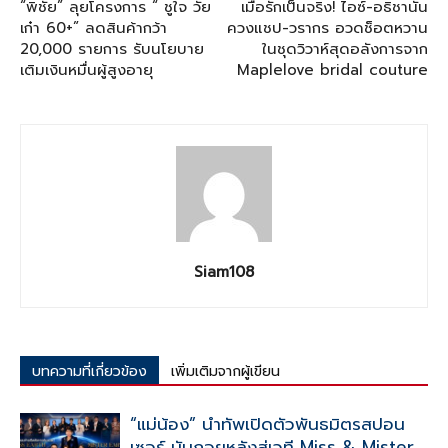
“พิชัย” ลุยโครงการ “ ชูใจ วัย
เมื่อรักเป็นจริง! ไอซ์-อธิชานัน
เก๋า 60+” ลดสินค้ากว้า
ควงแชป-วรากร อวดช็อตหวาน
20,000 รายการ รับนโยบาย
ในชุดวิวาห์สุดอลังการจาก
เติมเงินหมื่นผู้สูงอายุ
Maplelove bridal couture
Siam108
บทความที่เกี่ยวข้อง
เพิ่มเติมจากผู้เขียน
“แม่น้อง” นำทัพเปิดตัวพันธมิตรสปอน
เซอร์ นับถอยหลังสู่เวที Miss & Mister