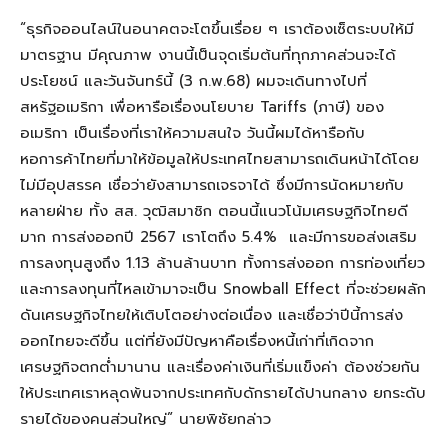
“
ธุรกิจออนไลน์ในอนาคตจะโตขึ้นเรื่อย
ๆ เราต้องเซ็ตระบบให้มี
มาตรฐาน มีคุณภาพ งานนี้เป็นจุดเริ่มต้นที่ทุกภาคส่วนจะได้
ประโยชน์ และวันจันทร์นี้ (3 ก.พ.68) ผมจะเดินทางไปที่
สหรัฐอเมริกา เพื่อหารือเรื่องนโยบาย
Tariffs (
ภาษี)
ของ
อเมริกา เป็นเรื่องที่เราให้ความสนใจ วันนี้ผมได้หารือกับ
หอการค้าไทยที่มาให้
ข้อมูลให้ประเทศไทยสามารถเดินหน้าได้โดย
ไม่มีอุปสรรค เชื่อว่ายังสามารถเจรจาได้ ซึ่งมีการนัดหมายกับ
หลายฝ่าย ทั้ง สส. วุฒิสมาชิก ตอนนี้แนวโน้มเศรษฐกิจไทยดี
มาก การส่งออกปี 2567 เราโตถึง 5.4% และมีการขอส่งเสริม
การลงทุนสูงถึง 1.13 ล้านล้านบาท ทั้งการส่งออก การท่องเที่ยว
และการลงทุนที่ไหลเข้ามาจะเป็น
Snowball Effect
ที่จะช่วยผลัก
ดันเศรษฐกิจไทยให้เติบโตอย่างต่อเนื่อง และเชื่อว่าปีนี้การส่ง
ออกไทยจะดีขึ้น แต่ที่ยังมีปัญหาคือเรื่องหนี้เก่าที่เกิดจาก
เศรษฐกิจตกต่ำมานาน และเรื่องค่าเงินที่เริ่มแข็งค่า ต้องช่วยกัน
ให้ประเทศเราหลุดพ้นจากประเทศกับดักรายได้ปานกลาง ยกระดับ
รายได้ของคนส่วนใหญ่
”
นายพิชัยกล่าว