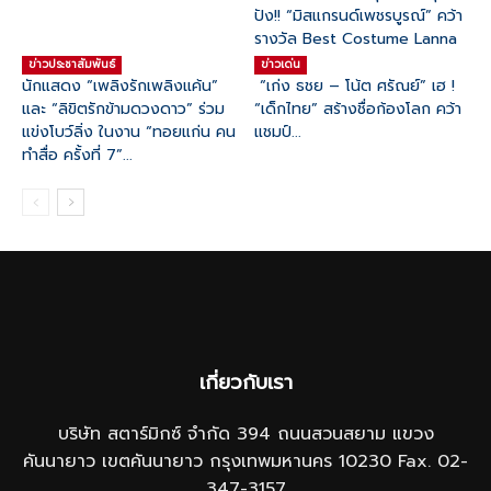
ปัง!! “มิสแกรนด์เพชรบูรณ์” คว้า
รางวัล Best Costume Lanna
ข่าวประชาสัมพันธ์
ข่าวเด่น
นักแสดง “เพลิงรักเพลิงแค้น”
“เก่ง ธชย – โน้ต ศรัณย์” เฮ !
และ “ลิขิตรักข้ามดวงดาว” ร่วม
“เด็กไทย” สร้างชื่อก้องโลก คว้า
แข่งโบว์ลิ่ง ในงาน “ทอยแก่น คน
แชมป์...
ทำสื่อ ครั้งที่ 7”...
เกี่ยวกับเรา
บริษัท สตาร์มิกซ์ จำกัด 394 ถนนสวนสยาม แขวง
คันนายาว เขตคันนายาว กรุงเทพมหานคร 10230 Fax. 02-
347-3157