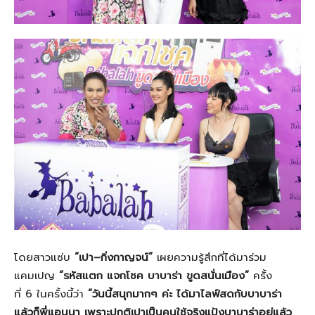
โดยสาวแซ่บ
“เปา
–
กิ่งกาญจน์”
เผยความรู้สึกที่ได้มาร่วม
แคมเปญ
“
รหัสแตก แจกโชค บาบาร่า ขูดสนั่นเมือง”
ครั้ง
ที่
6
ในครั้งนี้ว่า
“วันนี้สนุกมากๆ ค่ะ ได้มาไลฟ์สดกับบาบาร่า
แล้วก็พี่แอนนา เพราะปกติเปาเป็นคนใช้จริงแป้งบาบาร่าอยู่แล้ว