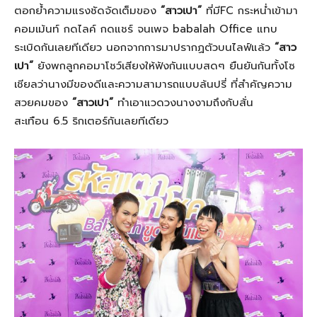
ตอกย้ำความแรงชัดจัดเต็มของ
“สาวเปา”
ที่มี
FC
กระหน่ำเข้ามา
คอมเม้นท์ กดไลค์ กดแชร์ จนเพจ
babalah Office
แทบ
ระเบิดกันเลยทีเดียว นอกจากการมาปรากฏตัวบนไลฟ์แล้ว
“สาว
เปา”
ยังพกลูกคอมาโชว์เสียงให้ฟังกันแบบสดๆ ยืนยันกันทั้งโซ
เชียลว่านางมีของดีและความสามารถแบบล้นปรี่ ที่สำคัญความ
สวยคมของ
“สาวเปา”
ทำเอาแวดวงนางงามถึงกับสั่น
สะเทือน
6.5
ริกเตอร์กันเลยทีเดียว