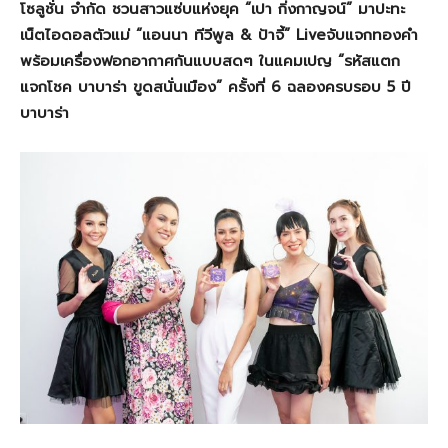
โซลูชั่น จำกัด ชวนสาวแซ่บแห่งยุค “
เปา กิ่งกาญจน์”
มาปะทะ
เน็ตไอดอลตัวแม่ “แอนนา ทีวีพูล
&
ป้าจี้”
Live
จับแจกทองคำ
พร้อมเครื่องฟอกอากาศกันแบบสดๆ ใน
แคมเปญ “รหัสแตก
แจกโชค บาบาร่า ขูดสนั่นเมือง” ครั้งที่
6
ฉลองครบรอบ
5
ปี
บาบาร่า