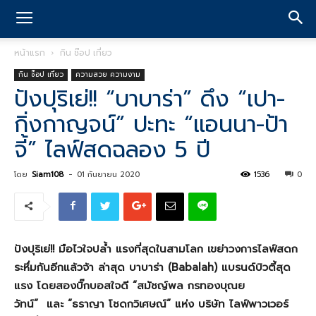
หน้าแรก
กิน ช๊อป เที่ยว
กิน ช๊อป เที่ยว
ความสวย ความงาม
ปังปุริเย่!! “บาบาร่า” ดึง “เปา-
กิ่งกาญจน์” ปะทะ “แอนนา-ป้า
จี้” ไลฟ์สดฉลอง 5 ปี
โดย
Siam108
-
01 กันยายน 2020
1536
0
ปังปุริเย่
!!
มือไวใจปล้ำ แรงที่สุดในสามโลก เขย่าวงการไลฟ์สดก
ระหึ่มกันอีกแล้วจ้า ล่าสุด บาบาร่า (
Babalah
) แบรนด์บิวตี้สุด
แรง โดยสองบิ๊กบอสใจดี “สมัชญ์พล กรทองบุณย
วัทน์” และ “ธราญา โชดกวิเศษณ์” แห่ง บริษัท ไลฟ์พาวเวอร์