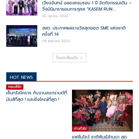
เวียงจันทน์ ฉลองครบรอบ 1 ปี จัดกิจกรรมเดิน –
วิ่งมินิมาราธอนการกุศล “KASEM RUN:...
02 ตุลาคม 2022
สสว. ประกาศผลรางวัลสุดยอด SME แห่งชาติ
ครั้งที่ 14
09 สิงหาคม 2022
โหลดเพิ่มเติม
HOT NEWS
คอนเสิร์ต
เซ็นทรัลโคราช กับงานสงกรานต์ที่
มันส์ที่สุด ! และยิ่งใหญ่ที่สุด !
ข่าวทั่วไป
แฟชั่นโชว์ ชาติพันธุ์ล้านนา สุด