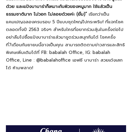
ด้วย และแป้งบาบาร่าก็เหมาะกับผิวของหนูมาก ใช้แล้วเป็น
ธรรมชาติมาก ไม่วอก ไม่ลอยด้วยค่ะ (ยิ้ม)”
เรียกว่าเป็น
แคมเปญฉลองครบรอบ
5
ปีแบบชุดใหญ่ไปกระพริบ
!
ที่แจกโชค
ตลอดทั้งปี
2563
จริงๆ สำหรับใครที่อยากร่วมลุ้นในครั้งต่อไป
อย่าลืมไปซื้อแป้งบาบาร่าแล้วมาขูดร่วมสนุกกันได้ โชคครั้ง
ที่
7
เดือนกันยายนนี้อาจเป็นคุณ สามารถติดตามข่าวสารและสิทธิ
พิเศษเพิ่มเติมได้ที่
FB: babalah Office, IG: babalah
Office, Line : @babalahoffice
เอฟซี บาบาร่า สวยเด้งเสก
ได้ ห้ามพลาด
!