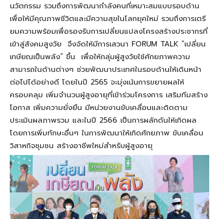
นวัตกรรม รวมถึงการพัฒนากำลังคนที่เหมาะสม
แบบรอบด้าน
เพื่อให้มี
คุณภาพ
ชีวิตและมีความสุขในโลกยุคใหม่
รวมถึงการเตรี
ยมความพร้อมเพื่อรองรับการเปลี่ยนแปลงโครงสร้างประชากรที่
เข้าสู่สังคมสูงวั
ย
จึงจัดให้มีการเสวนา
FORUM TALK “
เปลี่ยน
เกษียณเป็นพลัง”
ขึ้น เพื่อ
ให้
กลุ่มผู้สูงวัยใช้ศักยภาพ
ความ
สามารถในด้าน
ต่าง
ๆ
ช่วยพัฒนาประเทศ
ในรอบด้าน
ให้เดินหน้า
ต่อไปได้อย่างดี
โดย
ในปี 2565
จะมุ่ง
เน้นการขยายผลให้
ครอบคลุม เพิ่มจำนวนผู้สูงอายุที่เข้าร่วมโครงการ เสริมทีมสร้าง
โอกาส เพิ่มความยั่งยืน
มี
หน่วยงานขับเคลื่อนและติดตาม
ประเมินผลภาพรวม และในปี 2566 เป็นการผลักดันให้เกิดผล
โดยการเพิ่มทักษะอื่นๆ ในการพัฒนาให้เกิดศักยภาพ ขับเคลื่อน
วิสาหกิจชุมชน สร้างอาชีพใหม่สำหรับผู้สูงอายุ