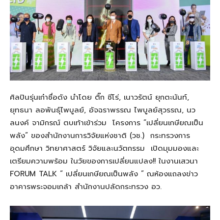
ศิลปินรุ่นเก๋า
ชื่อดัง นำ
โดย
ติ๊ก ชีโร่
,
เนาวรัตน์ ยุกตะนันท์
,
ยุทธนา ลอพันธุ์ไพบูลย์
,
อัจฉราพรรณ ไพบูลย์สุวรรณ
,
นว
ลนงค์ จามิกรณ์
ตบเท้าเข้า
ร่วม
โครงการ
“เปลี่ยนเกษียณเป็น
พลัง”
ของ
สำนักงานการวิจัยแห่งชาติ (วช.)
กระทรวง
การ
อุดมศึกษา วิทยาศาสตร์ วิจัยและนวัตกรรม
เปิดมุมมองและ
เตรียมความพร้อม ในวัยข
อง
การ
เปลี่ยนแปลง!!
ในงาน
เสวนา
FORUM TALK “
เปลี่ยนเกษียณเป็นพลัง ” ณ
ห้องแถลงข่าว
อาคารพระจอมเกล้า สำนักงานปลัดกระทรวง อว.