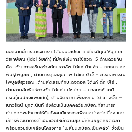
นอกจากนี้ทางโครงการฯ ได้
มอบโล่ประกาศเกียรติคุณให้บุคคล
วัยเกษียณ
(
Idol
วัยเก๋า)
ที่มีพลังในการใช้ชีวิต 5 ด้านด้วยกัน
คือ
ด้านการเสริมสร้างทักษะอาชีพ ได้แก่ ป้าแจ๋ว – ยุทธนา ลอ
พันธุ์ไพบูลย์
,
ด้านการดูแลสุขภาพ ได้แก่ ป้าจิ๊ – อัจฉราพรรณ
ไพบูลย์สุวรรณ
,
ด้านส่งเสริมทักษะดิจิตอล ได้แก่ ติ๊ก ชีโร่
,
ด้านสานสัมพันธ์ต่างวัย ได้แก่ แม่หน่อย – นวลนงค์ จามิ
กรณ์(แม่น้องแพนเค้ก)
,
ด้านจิตอาสาเพื่อสังคม ได้แก่ พี่จิ๊ก –
เนาวรัตน์ ยุกตะนันท์
ซึ่งล้วนเป็นบุคคลวัยเกษียณที่
สามารถ
ถ่ายทอดพลังบวกให้กับสังคมมีแรงกระเพื่อมอย่างต่อเนื่อง และ
มีการพัฒนาการดำเนินชีวิตให้มีความสุข มีสีสันอยู่ตลอดเวลา
พร้อมช่วย
ขับเคลื่อนโครงการ
“เปลี่ยนเกษียณเป็นพลัง”
ซึ่งเป็น