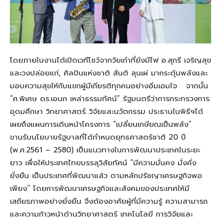
โดยภายในงานได้
เปิดเวทีโชว์จากวัยเก๋าที่ยังมีไฟ
อ.สุกรี เจริญสุข
และวงปล่อยแก่
,
ศิลปินแห่งชาติ สันติ ลุนเผ่
มากระตุ้นพลังและ
มอบความสุข
ให้กับแขกผู้มีเกียรติทุกคนอย่างอิ่มเอมใจ
จาก
นั้น
“
ศ.พิเศษ ดร.เอนก เหล่าธรรมทัศน์
”
รัฐมนตรีว่าการกระทรวงการ
อุดมศึกษา วิทยาศาสตร์ วิจัยและนวัตกรรม
ประธานใน
พิธีฯ
ได้
เผยถึงแผนการเดินหน้า
โครงการ
“เปลี่ยนเกษียณเป็นพลัง”
ขานรับนโยบายรัฐบาลที่ได้กำหนดยุทธศาสตร์ชาติ
20
ปี
(พ.ศ.
2561 – 2580
) เป็นแนวทางในการพัฒนาประเทศในระยะ
ยาว เพื่อให้ประเทศไทยบรรลุวิสัยทัศน์ “มีความมั่นคง มั่งคั่ง
ยั่งยืน เป็นประเทศ
ที่
พัฒนาแล้ว ตามหลักปรัชญาเศรษฐกิจพอ
เพียง” โดยการพัฒนาเศรษฐกิจและสังคมของประเทศให้มี
เสถียรภาพอย่างยั่งยืน
จึง
ต้องอาศัย
ผู้ที่มี
ความรู้
ความสามารถ
และความก้าวหน้าด้านวิทยาศาสตร์ เทคโนโลยี การวิจัยและ