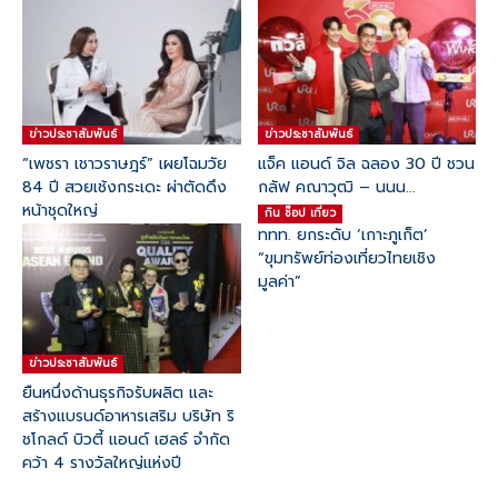
ข่าวประชาสัมพันธ์
ข่าวประชาสัมพันธ์
“เพชรา เชาวราษฎร์” เผยโฉมวัย
แจ็ค แอนด์ จิล ฉลอง 30 ปี ชวน
84 ปี สวยเช้งกระเดะ ผ่าตัดดึง
กลัฟ คณาวุฒิ – นนน...
หน้าชุดใหญ่
กิน ช๊อป เที่ยว
ททท. ยกระดับ ‘เกาะภูเก็ต’
“ขุมทรัพย์ท่องเที่ยวไทยเชิง
มูลค่า”
ข่าวประชาสัมพันธ์
ยืนหนึ่งด้านธุรกิจรับผลิต และ
สร้างแบรนด์อาหารเสริม บริษัท ริ
ชโกลด์ บิวตี้ แอนด์ เฮลธ์ จำกัด
คว้า 4 รางวัลใหญ่แห่งปี