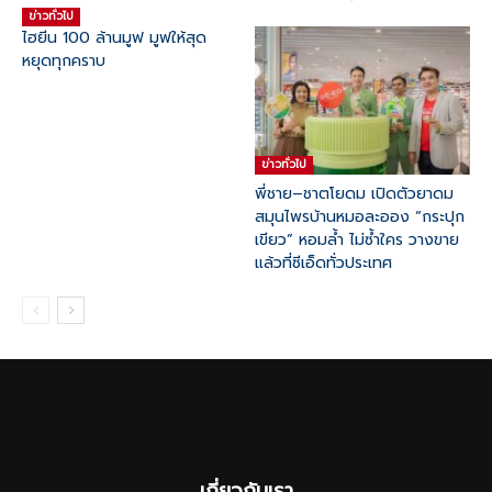
ข่าวทั่วไป
ไฮยีน 100 ล้านมูฟ มูฟให้สุด
หยุดทุกคราบ
ข่าวทั่วไป
พี่ชาย–ชาตโยดม เปิดตัวยาดม
สมุนไพรบ้านหมอละออง “กระปุก
เขียว” หอมล้ำ ไม่ซ้ำใคร วางขาย
แล้วที่ซีเอ็ดทั่วประเทศ
เกี่ยวกับเรา