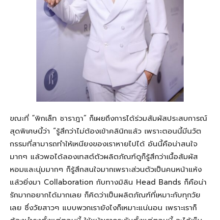
ขณะที่ “
พิกเล็ท
ชารา
ฎา
” ก็เผยถึงการได้ร่วมสัมผัสประสบการณ์
สุดพิเศษนี้ว่า
“
รู้สึกว่าไม่ต้องเข้าคลินิกแล้ว
เพราะ
ตอนนี้มีนวัต
กรรมที่สามารถทำให้เหนียงของเราหายไปได้
อันนี้คือน่าสนใจ
มากๆ
แล้วพอได้ลองเทสต์
ตัวผลิตภัณฑ์
ดูก็รู้สึกว่าเนื้อสัมผัส
หอมแล
ะ
นุ่มมา
ก
ๆ
ก็รู้สึกสนใจมากเพราะส่วนตัวเป็นคนหน้าแห้ง
แล้วยิ่ง
มา
C
ollaboration
กับทางมิ
ลิน
Head Bands
ก็คือน่า
รักมากอยากได้มากเลย
ก็คิดว่าเป็นผลิตภัณฑ์ที่เหมาะกับทุกวัย
เล
ย ซึ่งวัย
สาว
ๆ
แบบพวกเรายังไงก็เหมาะแน่นอน
เพราะเราก็