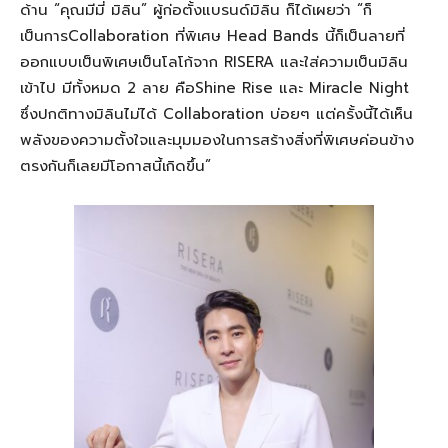
ด้าน “คุณมีมี่ มิ
ลิน
” ผู้ก่อตั้งแบรนด์มิ
ลิน
ก็ได้เผยว่า
“
ก็
เป็นการ
C
ollaboration
ที่
พิเศษ
Head Bands
นี้ก็
เป็นลายที่
ออกแบบเป็นพิเศษ
เป็น
โล
โก้จาก
RISERA
และใส่ความ
เป็น
มิ
ลิน
เข้าไป
มีทั้งหมด
2
ลาย
คือ
S
hine
R
ise
และ
Miracle N
ight
ซึ่งปกติทางมิ
ลิน
ไม่ได้
C
ollaboration
บ่อย
ๆ
แต่ครั้งนี้ได้เห็น
พลังของความตั้งใจและมุมมองในการสร้าง
สิ่งที่
พิเศษค่อนข้าง
ตรงกันก็เลยมีโอกาสนี้
เกิดขึ้น”