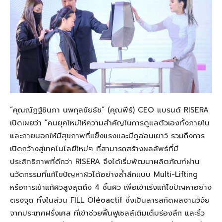
“
คุณณัฎฐ์ชินภา
นพกุลชัยธัช
”
(
คุณพีร์
) CEO
แบรนด์
RISERA
เปิดเผย
ว่า
“
คนยุคใหม่ให้ความสำคัญในการดูแลตัวเองทั้งภายใน
และภายนอกให้มีสุขภาพที่แข็งแรงและมีดู
อ่อนเยาว
์
รวมถึงการ
เปิดกว้างสู่เทคโนโลยีใหม่ๆ
ที่สามารถสร้างผลลัพธ์ที่มี
ประสิทธิภาพที่ดีกว่า
RISERA
จึงได้เริ่มพัฒนาผลิตภัณฑ์ผ่าน
นวัตกรรมที่แก้ไขปัญหาผิวได้อย่างล้ำลึกแบบ Multi-Lifting
หรือการเข้าแก้
ผิวสูงสุดถึง
4
ชั้นผิว
เพื่อเข้าเร่งแก้ไขปัญหาอย่าง
ตรงจุด
ทั้งในส่วน
FILL
Oléoactif
ซึ่งเป็นสารสกัดผลงานวิจัย
จากประเทศฝรั่งเศส
ที่เข้าช่วยฟื้นฟูเซลล์เติมเต็ม
ร่องลึก
และริ้ว