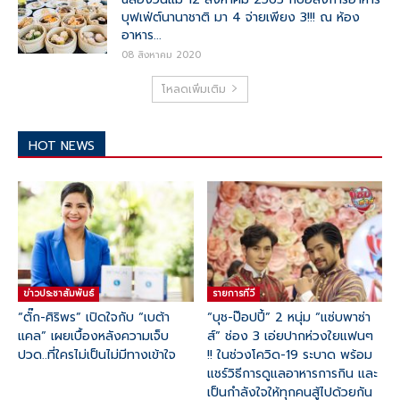
บุฟเฟ่ต์นานาชาติ มา 4 จ่ายเพียง 3!!! ณ ห้อง
อาหาร...
08 สิงหาคม 2020
โหลดเพิ่มเติม
HOT NEWS
ข่าวประชาสัมพันธ์
รายการทีวี
“ตั๊ก-ศิริพร” เปิดใจกับ “เบต้า
“บุช-ป๊อปปี้” 2 หนุ่ม “แซ่บพาซ่า
แคล” เผยเบื้องหลังความเจ็บ
ส์” ช่อง 3 เอ่ยปากห่วงใยแฟนๆ
ปวด..ที่ใครไม่เป็นไม่มีทางเข้าใจ
!! ในช่วงโควิด-19 ระบาด พร้อม
แชร์วิธีการดูแลอาหารการกิน และ
เป็นกำลังใจให้ทุกคนสู้ไปด้วยกัน