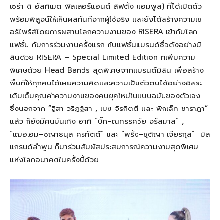
เซร่า
ดิ
อัลทิเมต
ฟิลเลอร์
แอนด์
ลิฟติ้ง
แอมพูล
)
ที่
ได้
เปิดตัว
พร้อมพิสูจน์ให้เห็นผลทันทีจากผู้ใช้จริง และยังได้
สร้างความเซ
อร์ไพร
้ส์
โดย
การ
ผสานโลกความงาม
ของ
RISERA
เข้ากับโลก
แฟชั่น
กับการร่วมงานครั้งแรก
กับแฟชั่นแบรนด์ชื่อดังอย่างมิ
ลิน
ด้วย
RISERA – Special Limited Edition
ที่เพิ่มความ
พิเศษด้วย
Head Bands
สุดพิเศษจากแบรนด์มิ
ลิน
เพื่อสร้าง
พื้นที่ให้ทุกคนได้เผยความคิด
และความเป็นตัวตนได้อย่างอิสระ
เติมเต็มคุณค่าความงามของคนยุคใหม่ในแบบฉบับของตัวเอง
ซึ่งนอกจาก “
ฐิ
สา
วริฏฐิ
สา , เมฆ
จิร
กิตติ์ และ
พิกเล็
ท
ชารา
ฎา
”
แล้ว ก็ยังมีคนบันเทิง อาทิ “บิ๊ก
–
ณ
ทรรศ
ชัย จรัสมาส” ,
“เฌอเอม
–
ชญา
ธนุส ศรท
ัตต์
”
และ
“พริ้ง
–
ชุติ
ญา
เจียรกุล” มิส
แกรนด์ลำพูน ก็มาร่วมสัมผัสประสบการณ์ความงาม
สุดพิเศษ
แห่งโลกอนาคตในครั้งนี้ด้วย