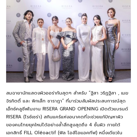
สมฉายานักแสดงผิวออร่ากันสุดๆ สำหรับ “
ฐิ
สา
วริฏฐิ
สา , เมฆ
จิร
กิตติ์ และ
พิกเล็
ท
ชารา
ฎา
” ที่มาร่วมสัมผัสประสบการณ์สุด
เอ็กซ์คลู
ซีฟ
ในงาน
RISERA GRAND OPENING
เปิดตัวแบรนด์
RISERA
(ไร
ซ์
เซร่า) สก
ิน
แคร์
แห่งอนาคตที่จะ
ช่ว
ยแก้ปัญหาผิว
ของคนไทยยุคใหม่ได้อย่างล้ำลึก
สูงสุดถึง
4
ชั้นผิว
ภายใต้
เอกสิทธิ์
FILL
Oléoactif
(
ฟิล
โอลีโอแอคทีฟ
)
หนึ่งเดียวใน