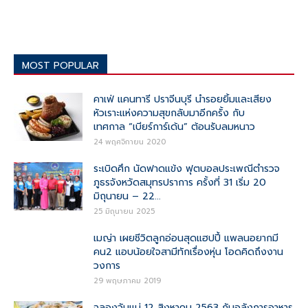
MOST POPULAR
คาเฟ่ แคนทารี ปราจีนบุรี นำรอยยิ้มและเสียง
หัวเราะแห่งความสุขกลับมาอีกครั้ง กับ
เทศกาล “เบียร์การ์เด้น” ต้อนรับลมหนาว
24 พฤศจิกายน 2020
ระเบิดศึก นัดฟาดแข้ง ฟุตบอลประเพณีตำรวจ
ภูธรจังหวัดสมุทรปราการ ครั้งที่ 31 เริ่ม 20
มิถุนายน – 22...
25 มิถุนายน 2025
เมญ่า เผยชีวิตลูกอ่อนสุดแฮปปี้ แพลนอยากมี
คน2 แอบน้อยใจสามีทักเรื่องหุ่น โอดคิดถึงงาน
วงการ
29 พฤษภาคม 2019
ฉลองวันแม่ 12 สิงหาคม 2563 กับอลังการอาหาร