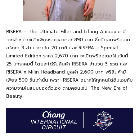
RISERA – The Ultimate Filler and Lifting Ampoule
มี
วางจำหน่ายแล้วเพียงราคาขวดละ
890
บาท
ซึ่งมียอดพรีออ
เด
อร์
ทะลุ
3
ล้าน ภายใน
20
นาที
และ
RISERA – Special
Limited Edition
ราคา
2,670
บาท
จะเปิด
พรีออ
เดอร์
ในวันที่
25
มกราคมนี้ โดย
จะได้รับสินค้า
RISERA
จำนวน
3
ขวด
และ
RISERA
x
Milin
Headband
มูลค่า
2,600
บาท
ฟรี
สินค้ามี
เพียง
500
ชิ้นเท่านั้น
เพราะ
RISERA
อยากให้ทุกคนได้อิ่มเอมกับ
ความงามในแบบของตัวเอง
ตามคอนเซป
‘The New Era of
Beauty’