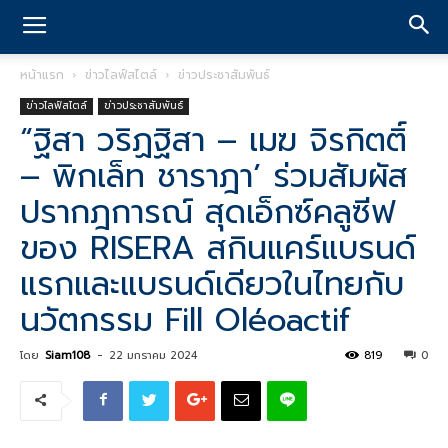
หน้าแรก
ข่าวไลฟ์สไตล์
ข่าวประชาสัมพันธ์
ข่าวไลฟ์สไตล์
ข่าวประชาสัมพันธ์
“ฐิสา วริฏฐิสา – เมฆ จิรกิตติ์
– พิกเล็ท ชาราฎา’ ร่วมสัมผัส
ปรากฎการณ์ สุดเอ็กซ์คลูซีฟ
ของ RISERA สกินแคร์แบรนด์
แรกและแบรนด์เดียวในไทยกับ
นวัตกรรม Fill Oléoactif
โดย
Siam108
-
22 มกราคม 2024
819
0