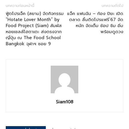
บทความก่อนหน้านี้
บทความถัดไป
ฟู้ดโปรเจ็ค (สยาม) จัดกิจกรรม
แจ็ค แฟนฉัน – ก้อง ปิยะ เปิด
“Hotate Lover Month” by
ตลาด ลิ้นติดโปรแฟร์‘67 จัด
Food Project (Siam) สัมผัส
หนัก จัดเต็ม ช้อป ชิม อิ่ม
หอยเชลล์โฮตาเตะ ส่งตรงจาก
พร้อมดูดวง
ญี่ปุ่น ณ The Food School
Bangkok จุฬาฯ ซอย 9
Siam108