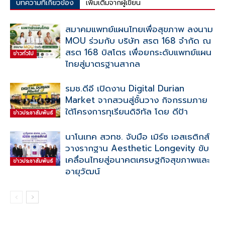
บทความที่เกี่ยวข้อง
เพิ่มเติมจากผู้เขียน
สมาคมแพทย์แผนไทยเพื่อสุขภาพ ลงนาม
MOU ร่วมกับ บริษัท สรต 168 จำกัด ณ
สรต 168 บิสโตร เพื่อยกระดับแพทย์แผน
ข่าวทั่วไป
ไทยสู่มาตรฐานสากล
รมช.ดีอี เปิดงาน Digital Durian
Market จากสวนสู่ชั้นวาง กิจกรรมภาย
ใต้โครงการทุเรียนดิจิทัล โดย ดีป้า
ข่าวประชาสัมพันธ์
นาโนเทค สวทช. จับมือ เมิร์ซ เอสเธติกส์
วางรากฐาน Aesthetic Longevity ขับ
เคลื่อนไทยสู่อนาคตเศรษฐกิจสุขภาพและ
ข่าวประชาสัมพันธ์
อายุวัฒน์