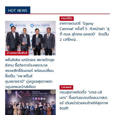
HOT NEWS
คอนเสิร์ต
เทศกาลดนตรี ‘Gypsy
Carnival’ ครั้งที่ 5 หัวหน้าเผ่า ‘สุ
กี้-กมล สุโกศล แคลปป์’ จัดเต็ม
2 เวทีใหญ่...
ข่าวประชาสัมพันธ์
พริ้นซิเพิล แคปิตอล สยายปีกลุย
อีสาน ซื้อกิจการโรงพยาบาล
สรรพสิทธิ์อินเตอร์ พร้อมเปลี่ยน
ชื่อเป็น “รพ.พริ้นซ์
อุบลราชธานี” มุ่งดูแลสุขภาพชา
วอุบลฯและใกล้เคียง
Catwalk
กรมสุขภาพจิตตั้ง “เกรซ-นริ
นทร” ขึ้นแท่นแบรนด์แอมบาสเด
อร์ เดินหน้าช่วยคนไทยให้สุขภาพ
จิตดี!!