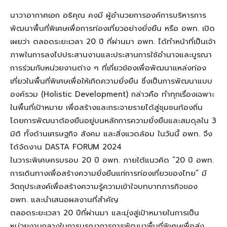
นาวาอากาศเอก อธิคุณ คงมี ผู้อำนวยการองค์การบริหารการ
พัฒนาพื้นที่พิเศษเพื่อการท่องเที่ยวอย่างยั่งยืน หรือ อพท. เปิด
เผยว่า
ตลอดระยะเวลา 20 ปี
ที่ผ่านมา
อพท.
ได้
ทำหน้าที่เป็นเจ้า
ภาพ
ในการลงไป
ประสานงานและประสานการใช้อำนาจและ
บูรณา
การ
ร่วม
กับหน่วยงานต่าง
ๆ ที่เกี่ยวข้อง
เพื่อ
พัฒนาแหล่งท่อง
เที่ยว
ในพื้นที่พิเศษ
เพื่อให้เกิดความยั่งยืน
ซึ่ง
เป็นการพัฒนาแบบ
องค์รวม (
Holistic Development
)
กล่าว
คือ
ทำทุกเรื่องเฉพาะ
ในพื้นที่เป้าหมาย
เพื่อสร้างและกระจายรายได้สู่ชุมชนท้องถิ่น
โดยการพัฒนาต้องยืนอยู่บนหลักการความยั่งยืน
และสมดุลใน 3
มิติ ทั้งด้านเศรษฐกิจ สังคม
และสิ่งแวดล้อม
ใน
วันนี้ อพท. จึง
ได้จัดงาน
DASTA FORUM
2024
ในวาระพิเศษครบรอบ 20 ปี อพท.
ภายใต้แนวคิด “20 ปี อพท
.
ก
ารเดินทางเพื่อสร้างความยั่งยืนแก่การท่องเที่ยวของไทย” มี
วัตถุประสงค์เพื่อสร้างความรู้ความเข้าใจบทบาทภารกิจของ
อพท.
และนำเสนอผลงานที่สำคัญ
ตลอดระยะเวลา 20 ปีที่ผ่านมา
และมุ่งสู่เป้าหมายในการเป็น
หน่วยงานกลางในการบูรณาการการพัฒนาพื้นที่พิเศษเพื่อส่ง