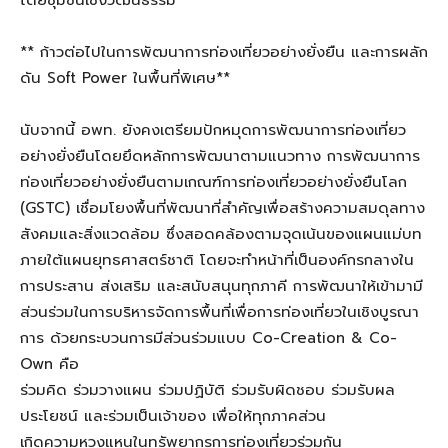
** ก้าวต่อไปในการพัฒนาการท่องเที่ยวอย่างยั่งยืน และการผลัก
ดัน
Soft Power
ในพ
นที่พิเศษ**
นับจากนี้ อพท.
ยังคง
เตรียมปักหมุ
ด
การ
พัฒนาการท่องเที่ยว
อย่างยั่งยืน
โดย
ยึดหลักการพัฒนาตามแนวทาง
การพัฒนาการ
ท่องเที่ยวอย่างยั่งยืนตามเกณฑ์การท่องเที่ยวอย่างยั่งยืนโลก
(
GSTC)
เชื่อมโยงพื้นที่พัฒนาที่สำคัญเพื่อสร้างความสมดุลทาง
สังคมและสิ่งแวดล้อม
ซึ่งสอดคล้องตามจุดเน้นของแผนแม่บท
ภายใต้แผนยุทธศาสตร์ชาติ โดยจะทำหน้าที่เป็นองค์กรกลางใน
การประสาน
ส่งเสริม
และสนับสนุนทุกภาคี
การพัฒนาให้เข้ามามี
ส่วนร่วมในการบริหารจัดการพื้นที่เพื่อการท่องเที่ยวในเชิงบูรณา
การ ด้วยกระบวนการมีส่วนร่วมแบบ
Co-Creation
& Co-
Own
คือ
ร่วมคิด ร่วมวางแผน ร่วมปฏิบัติ ร่วมรับผิดชอบ ร่วมรับผล
ประโยชน์ และร่วมเป็นเจ้าของ เพื่อให้ทุกภาคส่วน
เกิดความหวงแหนในทรัพยากรการท่องเที่ยวร่วมกัน