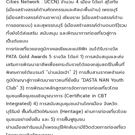
Cities Network
: UCCN
)
จำนวน
4
เมือง ได้แก่ สุโขทัย
(เมืองสร้างสรรค์ด้านหัตถกรรมและศิลป
ะ
พื้นบ้าน)
เพชรบุรี
(เมืองสร้างสรรค์ด้านอาหาร) เชียงราย (เมืองสร้างสรรค์ด้าน
การออกแบบ) และสุพรรณบุรี (เมืองสร้างสรรค์ด้านดนตรี)
รวม
ทั้งยังได้
ส่งเสริม สนับสนุน
และพัฒนาการท่องเที่ยวสู่การ
เป็นต้นแบบ
การท่องเที่ยวของภูมิภาคเอเชียและแปซิฟิก
จนได้รับ
รางวัล
PATA Gold Awards 5
รางวัล ได้แก่ 1) การสนับสนุน
และส่ง
เสริมการพัฒนาอาชีพเพื่อยกระดับรายได้ของกลุ่มสตรีในพื้นที่
พิเศษภายใต้แบรนด์ “น่านเน้อเจ้า” 2) การสืบสาน
รากเหง้าแห่ง
ภูมิปัญญาสู่การพัฒนาเยาวชนที่ยั่งยืน “
DASTA NAN Youth
Club”
3) การพัฒนาหลักสูตรการจัดการ
การท่องเที่ยวโดย
ชุมชนเพื่อชุมชนเชิงบูรณาการ (
Certificate in CBT
Integrated)
4) การสนับสนุนชุมชนบ้านโคกเมือง
จังหวัด
บุรีรัมย์
ฟื้นคืนชีวิตให้มรดก
(
Heritage
)
ผ่านการท่องเที่ยวโดย
ชุมชนอย่างยั่งยืน และ 5) การฟื้นฟูชุมชน
ย่านเมืองเก่าริมแม่น้ำเพชรบุรีให้กลับมามีชีวิตด้วยการท่องเที่ยว
โดยชุมชนเชิงวัฒนธรรม