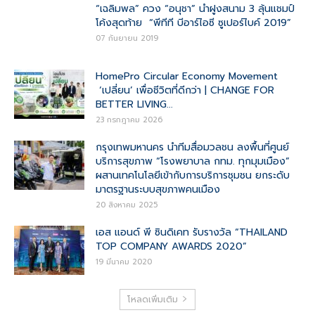
“เฉลิมพล” ควง “อนุชา” นำฝูงสนาม 3 ลุ้นแชมป์
โค้งสุดท้าย “พีทีที บีอาร์ไอซี ซูเปอร์ไบค์ 2019”
07 กันยายน 2019
HomePro Circular Economy Movement
‘เปลี่ยน’ เพื่อชีวิตที่ดีกว่า | CHANGE FOR
BETTER LIVING...
23 กรกฎาคม 2026
กรุงเทพมหานคร นำทีมสื่อมวลชน ลงพื้นที่ศูนย์
บริการสุขภาพ “โรงพยาบาล กทม. ทุกมุมเมือง”
ผสานเทคโนโลยีเข้ากับการบริการชุมชน ยกระดับ
มาตรฐานระบบสุขภาพคนเมือง
20 สิงหาคม 2025
เอส แอนด์ พี ซินดิเคท รับรางวัล “THAILAND
TOP COMPANY AWARDS 2020”
19 มีนาคม 2020
โหลดเพิ่มเติม