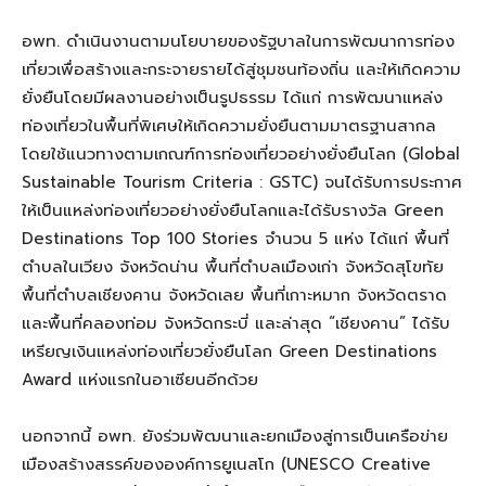
อพท. ดำเนินงาน
ตาม
นโยบายของรัฐบาล
ในการพัฒนาการท่อง
เที่ยวเพื่อสร้างและกระจายรายได้สู่ชุมชนท้องถิ่น
และให้เกิดความ
ยั่งยืนโดยมีผลงาน
อย่างเป็นรูป
ธรรม
ได้แก่
การพัฒนาแหล่ง
ท่องเที่ยว
ในพื้นที่พิเศษ
ให้เกิดความยั่งยืนตามมาตรฐานสากล
โดยใช้แนวทางตามเกณฑ์การท่องเที่ยวอย่างยั่งยืนโลก
(
Global
Sustainable Tourism Criteria : GSTC)
จน
ได้รับการประกาศ
ให้เป็นแหล่งท่องเที่ยวอย่างยั่งยืนโลกและไ
ด้รับ
รางวัล
Green
Destinations Top 100 Stories
จำนวน 5 แห่ง ได้แก่ พื้นที่
ตำบลในเวียง
จังหวัด
น่าน พื้นที่ตำบลเมืองเก่า
จังหวัด
สุโขทัย
พื้นที่ตำบลเชียงคาน
จังหวัด
เลย พื้นที่เกาะหมาก
จังหวัด
ตราด
และพื้นที่คลองท่อม
จังหวัด
กระบี่
และล่าสุด
“เชียงคาน”
ได้รับ
เหรียญเงินแหล่งท่องเที่ยวยั่งยืนโลก
Green Destinations
Award
แห่งแรกในอาเซียน
อีกด้วย
นอกจากนี้ อพท. ยังร่วมพัฒนาและยกเมืองสู่การเป็น
เครือข่าย
เมืองสร้างสรรค์ขององ
ค์
การยูเนสโก
(UNESCO
Creative