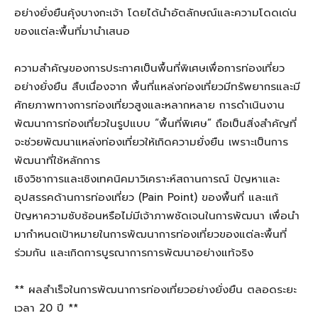
อย่างยั่งยืนคุ้งบางกะเจ้า
โดยได้นำอัตลักษณ์และความโด
ดเด่
น
ของแต่ละพื้นที่มานำเสนอ
ความสำคัญของ
การประกาศ
เป็น
พื้นที่พิเศษ
เพื่อการท่องเที่ยว
อย่างยั่งยืน สื
บ
เนื่องจาก พื้นที่แหล่งท่องเที่ยวมีทรัพยากรและมี
ศักยภาพทางการท่องเที่ยวสูงและหลากหลาย
การดำเนินงาน
พัฒนาการท่องเที่ยวในรูปแบบ “พื้นที่พิเศษ” ถือเป็นสิ่งสำคัญที่
จะช่วยพัฒนาแหล่งท่องเที่ยวให้เกิดความยั่งยืน เพราะเป็นการ
พัฒนาที่ใช้หลักการ
เชิงวิชาการ
และ
เชิงเทคนิคมาวิเคราะห์สถานการณ์
ปัญหาและ
อุปสรรคด้านการท่องเที่ยว
(
Pain Point
) ของพื้นที่ และแก้
ปัญหา
ความซับซ้อนหรือไม่มีเจ้าภาพชัดเจน
ในการพัฒนา เพื่อนำ
มากำหนดเป้าหมายในการ
พัฒนา
ก
ารท่องเที่ยว
ของแต่ละพื้นที่
ร่วมกัน
และเกิดการบูรณาการการพัฒนาอย่างแท้จริง
** ผลสำเร็จ
ใน
การพัฒนาการท่องเที่ยวอย่างยั่งยืน ตลอดระยะ
เวลา 20 ปี **