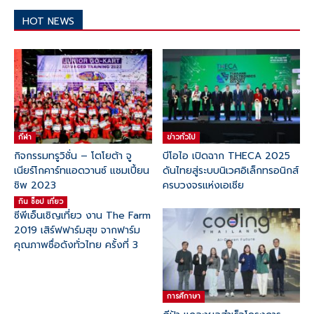
HOT NEWS
กีฬา
ข่าวทั่วไป
กิจกรรมทรูวิชั่น – โตโยต้า จู
บีโอไอ เปิดฉาก THECA 2025
เนียร์โกคาร์ทแอดวานซ์ แชมเปี้ยน
ดันไทยสู่ระบบนิเวศอิเล็กทรอนิกส์
ชิพ 2023
ครบวงจรแห่งเอเชีย
กิน ช๊อป เที่ยว
ซีพีเอ็นเชิญเที่ยว งาน The Farm
2019 เสิร์ฟฟาร์มสุข จากฟาร์ม
คุณภาพชื่อดังทั่วไทย ครั้งที่ 3
การศึกาษา