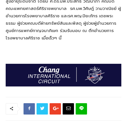
สูงอายุระดับชาติ โดยมี ศ.ดร.นพ.ประสิทธิ์ วัฒนาภา คณบดี
คณะแพทยศาสตร์ศิริราชพยาบาล รศ.นพ.วิศิษฎ์ วามวาณิชย์ ผู้
อำนวยการโรงพยาบาลศิริราช และรศ.พญ.ปิยะภัทร เดชพระ
ธรรม ผู้ช่วยคณบดีฝ่ายทรัพย์สินและพัสดุ ผู้ช่วยผู้อำนวยการ
ศูนย์การแพทย์กาญจนาภิเษก ร่วมรับมอบ ณ ตึกอำนวยการ
โรงพยาบาลศิริราช เมื่อเร็วๆ นี้