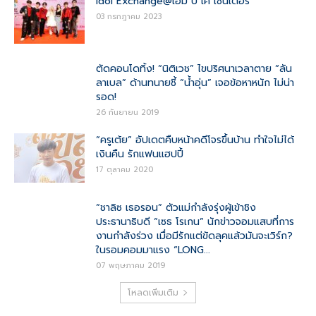
Idol Exchange@เอ็ม บี เค เซ็นเตอร์
03 กรกฎาคม 2023
ตัดคอนโดทิ้ง! “นิติเวช” ไขปริศนาเวลาตาย “ลัน
ลาเบล” ด้านทนายชี้ “น้ำอุ่น” เจอข้อหาหนัก ไม่น่า
รอด!
26 กันยายน 2019
“ครูเต้ย” อัปเดตคืบหน้าคดีโจรขึ้นบ้าน ทำใจไม่ได้
เงินคืน รักแฟนแฮปปี้
17 ตุลาคม 2020
“ชาลิซ เธอรอน” ตัวแม่กำลังรุ่งผู้เข้าชิง
ประธานาธิบดี “เซธ โรเกน” นักข่าวจอมแสบที่การ
งานกำลังร่วง เมื่อมีรักแต่ขัดลุคแล้วมันจะเวิร์ก?
ในรอมคอมมาแรง “LONG...
07 พฤษภาคม 2019
โหลดเพิ่มเติม