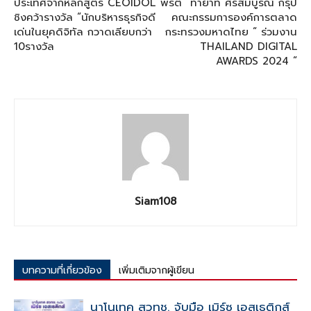
ประเทศจากหลักสูตร CEOIDOL
พรต” ทายาท ศรีสมบูรณ์ กรุ๊ป
ชิงคว้ารางวัล “นักบริหารธุรกิจดี
คณะกรรมการองค์การตลาด
เด่นในยุคดิจิทัล กวาดเลียบกว่า
กระทรวงมหาดไทย “ ร่วมงาน
10รางวัล
THAILAND DIGITAL
AWARDS 2024 “
Siam108
บทความที่เกี่ยวข้อง
เพิ่มเติมจากผู้เขียน
นาโนเทค สวทช. จับมือ เมิร์ซ เอสเธติกส์