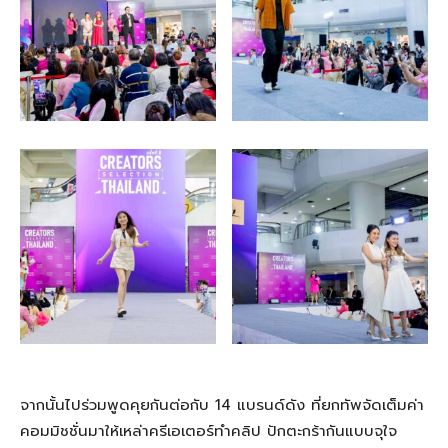
จากนั้น
ไปร่วมพูดคุย
กันต่อ
กับ
14
แบรนด์ดัง ที่
ยกทัพ
จัดเต็มค่า
คอมมิชชั่นมาให้เหล่าครีเอเตอร์ทำคลิป ปักตะกร้ากันแบบจุใจ