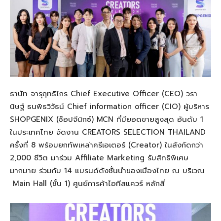
ธานัท จารุฤทธิไกร
Chief Executive Officer (CEO
)
วรา
นิษฐ์ ธนพิธวิวัธน์
Chief information officer (CIO)
ผู้บริหาร
SHOPGENIX
(ช็อปจีนิกซ์)
MCN
ที่มียอดขายสูงสุด อันดับ 1
ใน
ประเทศไทย
จัดงาน
CREATORS SELECTION THAILAND
ครั้งที่ 8
พร้อม
ยกทัพเหล่าครีเอเตอร์ (
Creator
) ในสังกัด
กว่า
2,000 ชีวิต
มาร่วม
Affiliate Marketing
รับสิทธิพิเศษ
มากมาย
ร่วมกับ 14 แบรนด์ดังชั้นนำของเมืองไทย
ณ บริเวณ
Main Hall
(ชั้น 1) ศูนย์การค้าไอทีสแควร์ หลักสี่