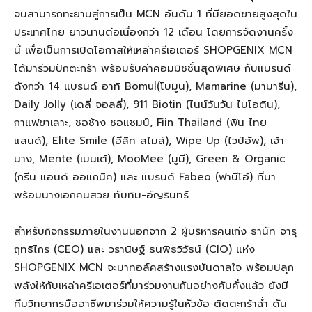
จนสามารถทะยานสู่การเป็น
MCN
อันดับ
1
ที่มียอดขายสูงสุดใน
ประเทศไทย
ยาวนานต่อเนื่อง
กว่า
12
เดือน โดยการจัดงาน
ครั้ง
นี้
เพื่อ
เป็นการ
เปิดโอกาสให้
เหล่าครีเอเตอร์
SHOPGENIX
MCN
ได้มาร่วม
ปักตะกร้า พร้อมรับค่าคอมมิชชั่น
สุดพิเศษ
กับ
แบรนด์
ดังกว่า 14 แบรนด์ อาทิ
Bomul
(
โบมูน)
,
Mamarine
(มามารีน),
Daily Jolly
(เดลี่ จอลลี่), 911
Biotin
(ไนน์วันวัน ไบโอติน),
กาแฟขาเลาะ, ชอช้าง ชอแชมป์,
Fiin
Thailand
(ฟิน ไทย
แลนด์),
Elite Smile
(อีลิท สไมล์),
Wipe Up
(ไวป์อัพ), เจ้า
นาง,
Mente
(เมนเต้),
MooMee
(มูมี),
Green & Organic
(กรีน แอนด์ ออแกนิค)
และ
แบรนด์
Fabeo
(ฟาบีโอ้)
ที่มา
พร้อมนางเอกคนสวย
ทับทิม-อัญรินทร์
สำหรับกิจกรรมภายในงานนอกจาก 2 ผู้บริหารคนเก่ง
ธานัท จารุ
ฤทธิไกร
(CEO
) และ
วรานิษฐ์ ธนพิธวิวัธน์
(CIO)
แห่ง
SHOPGENIX MCN
จะมาทอล์คสร้างแรงบันดาลใจ พร้อมปลุก
พลังให้กับเหล่าครีเอเตอร์ที่มาร่วมงานกันอย่างคับคั่งแล้ว ยังมี
ทีมวิทยากรมืออาชีพมาร่วมให้ความรู้ในหัวข้อ ติดตะกร้าฉ่ำ ดัน