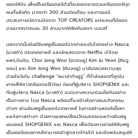
ยอดให้ปัง เพื่อเป็นครีเอเตอร์ตัวท๊อป
ยอดขายรวมครีเอเตอร์ทุก
คนทั้งสังกัด มากกว่า
300
ล้านต่อเดือน และ
การ
แชร์
ประสบการณ์
ความปัง
จาก
TOP CREATORS
แต่ละคน
ที่
มียอด
ขายมากกว่าคนละ
30
ล้านบาท
ให้ฟังกันสดๆ บนเวที
นอกจากนั้นยัง
มี
อินฟลูเอ็นเซอร์จากค่ายระดับโลกอย่าง
Nasca
(
นาสก้า) ประเทศเกาหลี และนักแสดงจาก
Netflix
นำโดย
แพร,ปันปัน,
Choi Jong Woo (
ชเวจงอู)
Kim Ju Yeon (
คิมจู
ยอน)
และ
Kim Jong Woo (
คิมจงอู) มาอัปเลเวลความสุข
ด้วย
โชว์
เต้น
challenge
“
หมาล
าท
งฮ
ร
”
ที่กำลังฮอตที่สุดใน
เกาหลีให้ชาวครีเอเตอร์ได้ชม
ก่อนที่
ผู้บริหาร
S
HOPGENIX
และ
ทีมผู้บริหาร
Nasca (
นาสก้า)
จะ
ประกาศ
ความร่วมมือกันอย่าง
เป็นทางการ โดย
Nasca
พร้อม
ที่จะ
สร้างโอกาสและกิจกรรม
ต่างๆ
ผ่าน
อินฟลูเอ
นเซอร์จากเกาหลี
ในการ
สร้างสรรค์เนื้อหา
และโอกาสต่างๆ
ด้วย
การแลกเปลี่ยนวัฒนธรรมระหว่างอินฟลู
เอนเซอร์
SHOPGENIX
และ
Nasca
เพื่อ
ต้องการช่วยให้อินฟลู
เอ
นเซอร์ของเกาหลีสามารถเข้าสู่ตลาดไทยได้ และ
ยัง
สนับสนุนให้