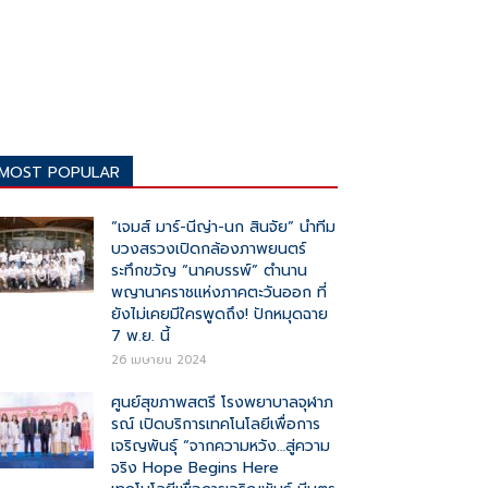
MOST POPULAR
“เจมส์ มาร์-นีญ่า-นก สินจัย” นำทีม
บวงสรวงเปิดกล้องภาพยนตร์
ระทึกขวัญ “นาคบรรพ์” ตำนาน
พญานาคราชแห่งภาคตะวันออก ที่
ยังไม่เคยมีใครพูดถึง! ปักหมุดฉาย
7 พ.ย. นี้
26 เมษายน 2024
ศูนย์สุขภาพสตรี โรงพยาบาลจุฬาภ
รณ์ เปิดบริการเทคโนโลยีเพื่อการ
เจริญพันธุ์ “จากความหวัง…สู่ความ
จริง Hope Begins Here