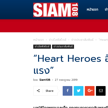
Siam108
หน้าแรก
ข่
ทุก
หน้าแรก
ข่าวไลฟ์สไตล์
ข่าวประชาสัมพันธ์
“Heart
ข่าวไลฟ์สไตล์
ข่าวประชาสัมพันธ์
ข่าวสาร
“Heart Heroes ฮี
แรง”
ทุก
โดย
Siam108
-
27 กรกฎาคม 2019
เรื่อง
Share
ราว
มูลนิธิโรงพยาบาลเด็ก กองทุนอาคารเฉลิมพระเกี