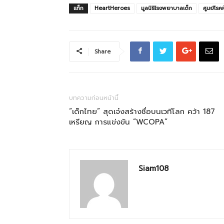
แท็ก
HeartHeroes
มูลนิธิโรงพยาบาลเด็ก
ศูนย์โรค
Share
บทความก่อนหน้านี้
“เด็กไทย” สุดเจ๋งสร้างชื่อบนเวทีโลก คว้า 187
เหรียญ การแข่งขัน “WCOPA”
Siam108