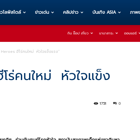
าวไลฟ์สไตล์
ข่าวเด่น
คลิปข่าว
บันเทิง ASIA
ภาพย
กิน ช๊อป เที่ยว
นานาสาระ
ออนแอร์
 Heroes ฮีโร่คนใหม่ หัวใจแข็งแรง”
โร่คนใหม่ หัวใจแข็ง
1751
0
ยรติฯ ร่วมกับศูนย์โรคหัวใจ สถาบันสุขภาพเด็กแห่งชาติมหา