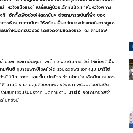
หม่ หัวใจแข็งแรง”
เปลี่ยนผู้ป่วยเด็กที่มีปัญหาลิ้นหัวใจพิการ
ที อีกทั้งเพื่อช่วยให้สถาบันฯ ยังสามารถเป็นที่พึ่ง ของ
เพื่อการพัฒนาสถาบันฯ ให้พร้อมเป็นหลักของประเทศในการดูแล
อดก่อนกำหนดครบวงจร โดยจัดงานแถลงข่าว ณ ลานไลฟ์
้อำนวยการสถาบันสุขภาพเด็กแห่งชาติมหาราชินี ให้เกียรติเป็น
หมพันธ์
กุมารแพทย์โรคหัวใจ ร่วมด้วยพระเอกหนุ่ม
มาริโอ้
ยังมี
โบ๊ท-ธารา และ จิ๊บ-ปกฉัตร
ร่วมจําหน่ายเสื้อยืดและของ
ัส
มาสร้างความสุขด้วยบทเพลงไพเราะ พร้อมด้วยศิลปิน
ร่วมเชิญชวนรับบริจาค ปิดท้ายงาน
มาริโอ้
ยังได้มาช่วยจํา
ในครั้งนี้