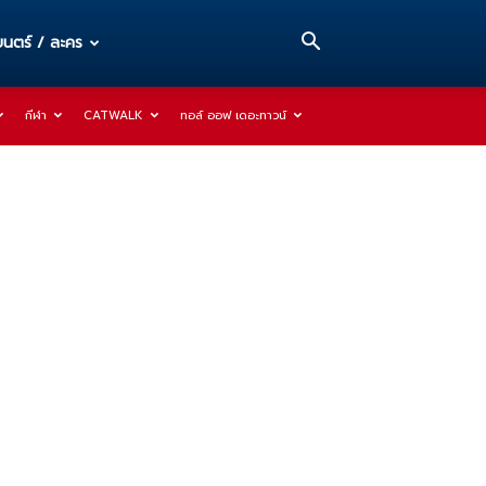
นตร์ / ละคร
กีฬา
CATWALK
ทอล์ ออฟ เดอะทาวน์