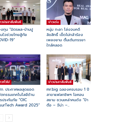
่าวประชาสัมพันธ์
ข่าวเด่น
งทุน “มิตรผล-บ้านปู
หนุ่ม กะลา โล่งจบคดี
มใจช่วยไทยสู้ภัย
ลิขสิทธิ์ เข็ดไม่กล้าร้อง
OVID-19”
เพลงยาม ตื่นเต้นภรรยา
ใกล้คลอด
่าวทั่วไป
ข่าวประชาสัมพันธ์
ภ. ประกาศผลสุดยอด
mr.big ฉลองครบรอบ 1 ปี
ัตกรรมเทคโนโลยีด้าน
สาขาแฟลกชิพฯ ไอคอน
รประกันภัย “OIC
สยาม ชวนเหล่าคนดัง “ป้า
nsurTech Award 2025”
ตือ – จีน่า –...