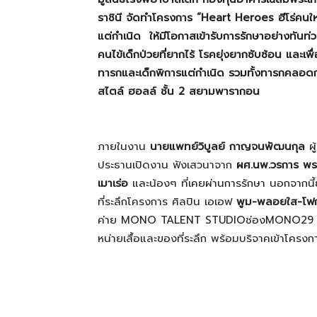
ราชินี จัดทำโครงการ “
Heart Heroes
ฮีโร่คนใ
แต่กำเนิด ให้มีโอกาสเข้ารับการรักษาอย่างทันท่วง
ที่
คนไข้เด็กป่วยที่ยากไร้ โรคยุ่งยากซับซ้อน และ
ทารกและเด็กพิการแต่กำเนิด รวมทั้งทารกคล
สไตล์ ฮอลล์ ชั้น 2 สยามพารากอน
เป็น
ภายในงาน
นายแพทย์วิบูลย์ กาญจนพัฒนกุล
ผู
ความ
ประธานเปิดงาน ฟังเสวนาจาก
ผศ.นพ.วรการ พร
เมาเร่อ
และน้องๆ ที่เคยผ่านการรักษา นอกจากนี้
ที่ระลึกโครงการ ศิลปิน เอเอฟ
พูม-พลอยใส-โฟก
จริง
ค่าย
MONO TALENT STUDIO
ช่อง
MONO
29 
หน่ายเสื้อและของที่ระลึก พร้อมบริจาคเข้าโครงการ