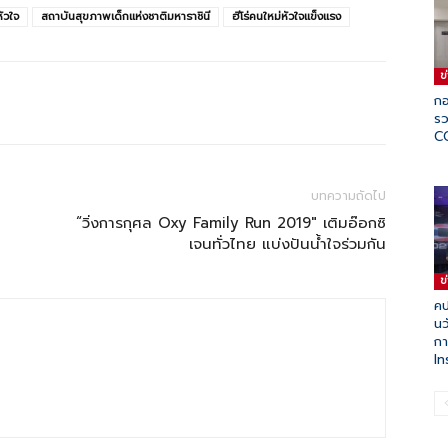
หัวใจ
สถาบันสุขภาพเด็กแห่งชาติมหาราชินี
ฮีโร่คนใหม่หัวใจแข็งแรง
ข
กอ
รว
C
บทความถัดไป
“วิ่งการกุศล Oxy Family Run 2019″ เติมอ๊อกซิ
เจนทั่วไทย แบ่งปันน้ำใจร่วมกัน
ข
คป
นว
กา
I