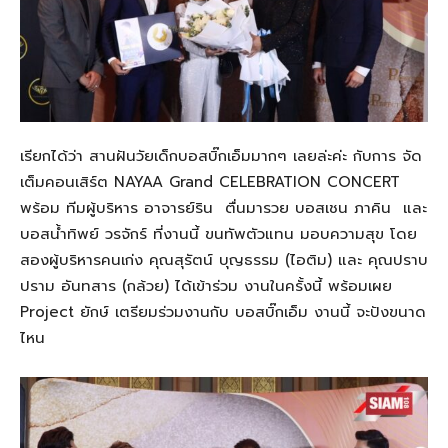
เรียกได้ว่า
สานฝันวัยเด็กบอสบิ๊กเอ็มมากๆ
เลยล่ะค่ะ
กับการ
จัด
เต็มคอนเสิร์ต
NAYAA Grand CELEBRATION CONCERT
พร้อม
ทีมผู้บริหาร
อาจารย์ริน
ตื่นมารวย
บอสเชน
ภาคิน
และ
บอสน้ำทิพย์
วรจักร์
ที่งานนี้
ขนทัพตัวแทน
มอบความสุข
โดย
สองผู้บริหารคนเก่ง
คุณสุรัตน์
บุญธรรม
(
ไอติม
)
และ
คุณปราบ
ปราม
อันทสาร
(
กล้วย
)
ได้เข้าร่วม
งานในครั้งนี้
พร้อมเผย
Project
ยักษ์
เตรียมร่วมงานกับ
บอสบิ๊กเอ็ม
งานนี้
จะปังขนาด
ไหน