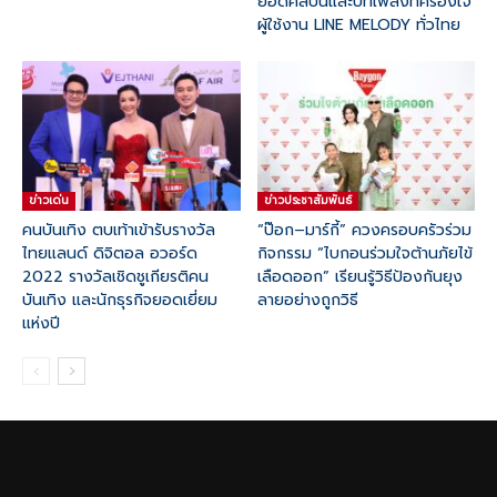
ยอดศิลปินและบทเพลงที่ครองใจ
ผู้ใช้งาน LINE MELODY ทั่วไทย
ข่าวเด่น
ข่าวประชาสัมพันธ์
คนบันเทิง ตบเท้าเข้ารับรางวัล
“ป๊อก–มาร์กี้” ควงครอบครัวร่วม
ไทยแลนด์ ดิจิตอล อวอร์ด
กิจกรรม “ไบกอนร่วมใจต้านภัยไข้
2022 รางวัลเชิดชูเกียรติคน
เลือดออก” เรียนรู้วิธีป้องกันยุง
บันเทิง และนักธุรกิจยอดเยี่ยม
ลายอย่างถูกวิธี
แห่งปี