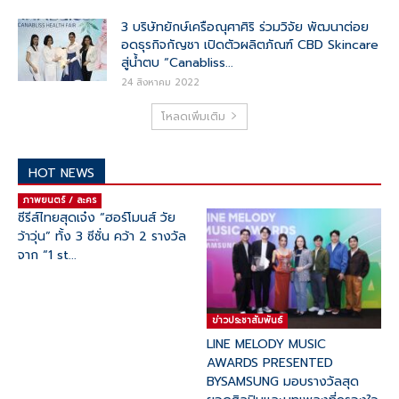
3 บริษัทยักษ์เครือณุศาศิริ ร่วมวิจัย พัฒนาต่อย
อดธุรกิจกัญชา เปิดตัวผลิตภัณฑ์ CBD Skincare
สู่น้ำตบ “Canabliss...
24 สิงหาคม 2022
โหลดเพิ่มเติม
HOT NEWS
ภาพยนตร์ / ละคร
ซีรีส์ไทยสุดเจ๋ง “ฮอร์โมนส์ วัย
ว้าวุ่น” ทั้ง 3 ซีซั่น คว้า 2 รางวัล
จาก “1 st...
ข่าวประชาสัมพันธ์
LINE MELODY MUSIC
AWARDS PRESENTED
BYSAMSUNG มอบรางวัลสุด