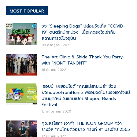
MOST POPULAR
วง “Sleeping Dogs” ปล่อยซิงเกิ้ล “COVID-
19” ดนตรีหนักหน่วง เนื้อหาตรงใจเข้ากับ
สถานการณ์ปัจจุบัน
08 กรกฎาคม 2021
The Art Clinic & Shida Thank You Party
with “NONT TANONT”
16 มีนาคม 2022
‘ช้อปปี้’ เผยอินไซต์ “คุณแม่สายเปย์” ช่วง
#ShopeeFromHome พร้อมจัดโปรแรงเอาใจแม่
บ้านยุคใหม่ ในแคมเปญ Shopee Brands
Festival
13 พฤษภาคม 2020
คุณสิริโสภา เงาคำ THE ICON GROUP คว้า
รางวัล “คนไทยตัวอย่าง ครั้งที่ 9” ประจำปี 2565
12 มีนาคม 2022