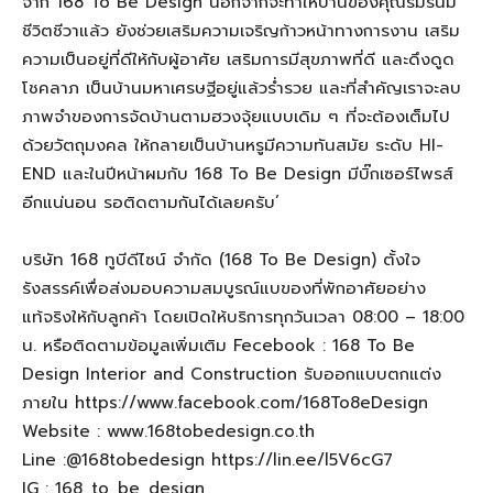
จาก 168 To Be Design นอกจากจะทำให้บ้านของคุณร่มรื่นมี
ชีวิตชีวาแล้ว ยังช่วยเสริมความเจริญก้าวหน้าทางการงาน เสริม
ความเป็นอยู่ที่ดีให้กับผู้อาศัย เสริมการมีสุขภาพที่ดี และดึงดูด
โชคลาภ เป็นบ้านมหาเศรษฐีอยู่แล้วร่ำรวย และที่สำคัญเราจะลบ
ภาพจำของการจัดบ้านตามฮวงจุ้ยแบบเดิม ๆ ที่จะต้องเต็มไป
ด้วยวัตถุมงคล ให้กลายเป็นบ้านหรูมีความทันสมัย ระดับ HI-
END และในปีหน้าผมกับ 168 To Be Design มีบิ๊กเซอร์ไพรส์
อีกแน่นอน รอติดตามกันได้เลยครับ’
บริษัท 168 ทูบีดีไซน์ จำกัด (168 To Be Design) ตั้งใจ
รังสรรค์เพื่อส่งมอบความสมบูรณ์แบของที่พักอาศัยอย่าง
แท้จริงให้กับลูกค้า โดยเปิดให้บริการทุกวันเวลา 08:00 – 18:00
น. หรือติดตามข้อมูลเพิ่มเติม Fecebook : 168 To Be
Design Interior and Construction รับออกแบบตกแต่ง
ภายใน https://www.facebook.com/168To8eDesign
Website : www.168tobedesign.co.th
Line :@168tobedesign https://lin.ee/l5V6cG7
IG : 168_to_be_design