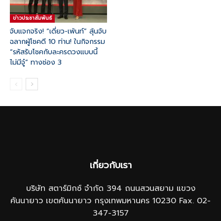
ข่าวประชาสัมพันธ์
จับแจกจริง! “เดี่ยว-เพ้นท์” ลุ้นจับ
ฉลากผู้โชคดี 10 ท่าน! ในกิจกรรม
“รหัสรับโชคกับละครดวงแบบนี้
ไม่มีจู๋” ทางช่อง 3
เกี่ยวกับเรา
บริษัท สตาร์มิกซ์ จำกัด 394 ถนนสวนสยาม แขวง
คันนายาว เขตคันนายาว กรุงเทพมหานคร 10230 Fax. 02-
347-3157