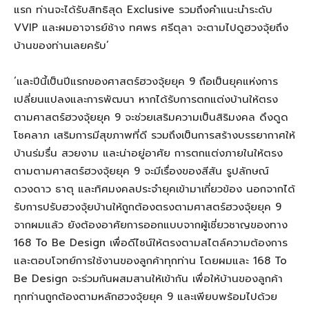
แรก ท่านจะได้รับสิทธิสุด Exclusive รวมถึงคำแนะนำระดับ
VVIP และผมอาจารย์ช้าง ทศพร ศรีตุลา จะตามไปดูฮวงจุ้ยถึง
บ้านของท่านเลยครับ’
‘และปีนี้เป็นปีแรกของศาสตร์ฮวงจุ้ยยุค 9 ถือเป็นยุคแห่งการ
เปลี่ยนแปลงและการพัฒนา หากได้รับการตกแต่งบ้านให้ตรง
ตามศาสตร์ฮวงจุ้ยยุค 9 จะช่วยเสริมความเป็นสิริมงคล ดึงดูด
โชคลาภ เสริมการมีสุขภาพที่ดี รวมถึงเป็นการสร้างบรรยากาศให้
บ้านร่มรื่น สวยงาม และน่าอยู่อาศัย การตกแต่งภายในให้ตรง
ตามตามศาสตร์ฮวงจุ้ยยุค 9 จะมีเรื่องของสีสัน รูปลักษณ์
ดวงดาว ธาตุ และทิศมงคลประจำยุคเข้ามาเกี่ยวข้อง นอกจากได้
รับการปรับฮวงจุ้ยบ้านให้ถูกต้องตรงตามศาสตร์ฮวงจุ้ยยุค 9
จากผมแล้ว ยังต้องอาศัยการออกแบบจากผู้เชี่ยวชาญของทาง
168 To Be Design เพื่อดีไชน์ให้ตรงตามสไตล์ความต้องการ
และตอบโจทย์การใช้งานของลูกค้าทุกท่าน โดยผมและ 168 To
Be Desigก จะร่วมกันผสมสานให้เข้ากัน เพื่อให้บ้านของลูกค้า
ทุกท่านถูกต้องตามหลักฮวงจุ้ยยุค 9 และเพียบพร้อมไปด้วย