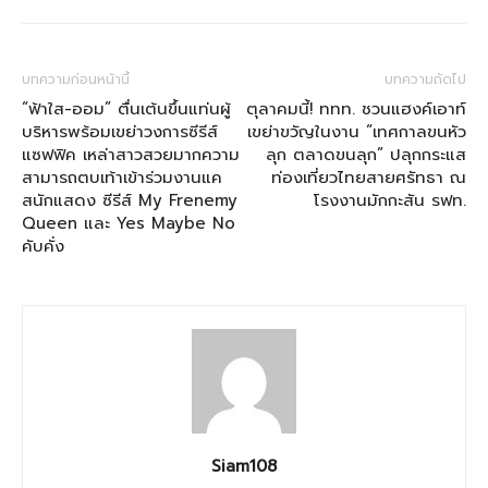
บทความก่อนหน้านี้
บทความถัดไป
“ฟ้าใส-ออม” ตื่นเต้นขึ้นแท่นผู้
ตุลาคมนี้! ททท. ชวนแฮงค์เอาท์
บริหารพร้อมเขย่าวงการซีรีส์
เขย่าขวัญในงาน “เทศกาลขนหัว
แซฟฟิค เหล่าสาวสวยมากความ
ลุก ตลาดขนลุก” ปลุกกระแส
สามารถตบเท้าเข้าร่วมงานแค
ท่องเที่ยวไทยสายศรัทธา ณ
สนักแสดง ซีรีส์ My Frenemy
โรงงานมักกะสัน รฟท.
Queen และ Yes Maybe No
คับคั่ง
Siam108