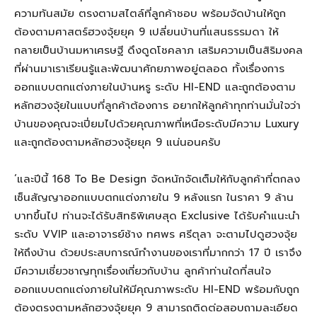
ความทันสมัย ตรงตามสไตล์ที่ลูกค้าชอบ พร้อมจัดบ้านให้ถูก
ต้องตามศาสตร์ฮวงจุ้ยยุค 9 เปลี่ยนบ้านที่แสนธรรมดา ให้
กลายเป็นบ้านมหาเศรษฐี ดึงดูดโชคลาภ เสริมความเป็นสิริมงคล
ที่ผ่านมาเราเรียนรู้และพัฒนาศักยภาพอยู่ตลอด ทั้งเรื่องการ
ออกแบบตกแต่งภายในบ้านหรู ระดับ HI-END และถูกต้องตาม
หลักฮวงจุ้ยในแบบที่ลูกค้าต้องการ อยากให้ลูกค้าทุกท่านมั่นใจว่า
บ้านของคุณจะเปี่ยมไปด้วยคุณภาพที่เหนือระดับมีความ Luxury
และถูกต้องตามหลักฮวงจุ้ยยุค 9 แน่นอนครับ
‘และปีนี้ 168 To Be Design จัดหนักจัดเต็มให้กับลูกค้าที่ตกลง
เซ็นสัญญาออกแบบตกแต่งภายใน 9 หลังแรก ในราคา 9 ล้าน
บาทขึ้นไป ท่านจะได้รับสิทธิพิเศษสุด Exclusive ได้รับคำแนะนำ
ระดับ VVIP และอาจารย์ช้าง ทศพร ศรีตุลา จะตามไปดูฮวงจุ้ย
ให้ถึงบ้าน ด้วยประสบการณ์ทำงานของเราที่มากกว่า 17 ปี เราจึง
มีความเชี่ยวชาญทุกเรื่องเกี่ยวกับบ้าน ลูกค้าท่านใดที่สนใจ
ออกแบบตกแต่งภายในให้มีคุณภาพระดับ HI-END พร้อมกับถูก
ต้องตรงตามหลักฮวงจุ้ยยุค 9 สามารถติดต่อสอบถามละเอียด