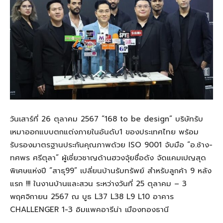
วันเสาร์ที่ 26 ตุลาคม 2567 “168 to be design” บริษัทรับ
เหมาออกแบบตกแต่งภายในอันดับ1 ของประเทศไทย พร้อม
รับรองมาตรฐานประกันคุณภาพด้วย ISO 9001 จับมือ “อ.ช้าง-
ทศพร ศรีตุลา” ผู้เชี่ยวชาญด้านฮวงจุ้ยชื่อดัง จัดแคมเปญสุด
พิเศษแห่งปี “สาธุ99” เปลี่ยนบ้านรับทรัพย์ สำหรับลูกค้า 9 หลัง
แรก !!! ในงานบ้านและสวน ระหว่างวันที่ 25 ตุลาคม – 3
พฤศจิกายน 2567 ณ บูธ L37 L38 L9 L10 อาคาร
CHALLENGER 1-3 อิมแพคอารีน่า เมืองทองธานี