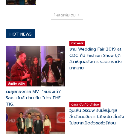
โหลดเพิ่มเติม
HOT NEWS
Catwalk
งาน Wedding Fair 2019 at
CDC กับ Fashion Show ชุด
วิวาห์สุดอลังการ รวมดาราดัง
มากมาย
บันเทิง ASIA
ตะลุยกองถ่าย​ MV​ “หม่องเก่า” ​
ร็อค​ มันส์​ ม่วน​ กับ​ “บ่าว​ THE​
TIG​...
ดารา บันเทิง นักร้อง
วุ้นเส้น วิริฒิพ รับมีหนุ่มคุย
อึกอักคนจับตา ไฮโซณัย ลั่นยัง
ไม่อยากเปิดตัวขอชัวร์ก่อน