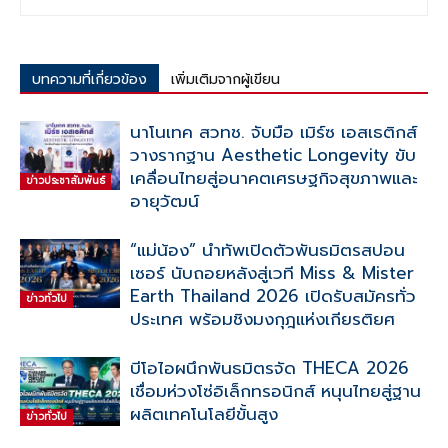
บทความที่เกี่ยวข้อง
เพิ่มเติมจากผู้เขียน
นาโนเทค สวทช. จับมือ เมิร์ซ เอสเธติกส์
วางรากฐาน Aesthetic Longevity ขับ
เคลื่อนไทยสู่อนาคตเศรษฐกิจสุขภาพและ
ข่าวประชาสัมพันธ์
อายุวัฒน์
“แม่น้อง” นำทัพเปิดตัวพันธมิตรสปอน
เซอร์ นับถอยหลังสู่เวที Miss & Mister
Earth Thailand 2026 เปิดรับสมัครทั่ว
ข่าวทั่วไป
ประเทศ พร้อมชิงมงกุฎแห่งเกียรติยศ
บีโอไอผนึกพันธมิตรจัด THECA 2026
เชื่อมห่วงโซ่อิเล็กทรอนิกส์ หนุนไทยสู่ฐาน
ผลิตเทคโนโลยีขั้นสูง
ข่าวทั่วไป