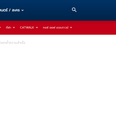
นตร์ / ละคร
กีฬา
CATWALK
ทอล์ ออฟ เดอะทาวน์
 ตอกย้ำความสำเร็จ