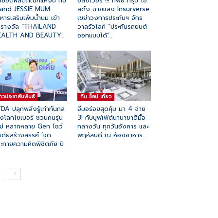
ดยอดผลิตภัณฑ์แห่งปี กับ
อลังเว่อร์ !!! ทิพย กรุ๊ป โฮ
rand JESSIE MUM
ลดิ้ง ฉายแสง Insurverse
หารเสริมเพิ่มน้ำนม เข้า
เขย่าวงการประกันฯ จักร
บรางวัล “THAILAND
วาลรัวไลค์ “ประกันรถยนต์
EALTH AND BEAUTY...
ออกแบบได้”...
่าวประชาสัมพันธ์
กิน ช๊อป เที่ยว
DA ปลุกพลังรู้เท่าทันกล
อิ่มอร่อยสุดคุ้ม มา 4 จ่าย
งโลกไซเบอร์ ชวนคนรุ่น
3! กับบุฟเฟ่ต์นานาชาติมื้อ
ม่ หลากหลาย Gen โชว์
กลางวัน ทุกวันอังคาร และ
เดียสร้างสรรค์ ‘จุด
พฤหัสบดี ณ ห้องอาหาร...
ะกายความคิดพิชิตภัย ปี