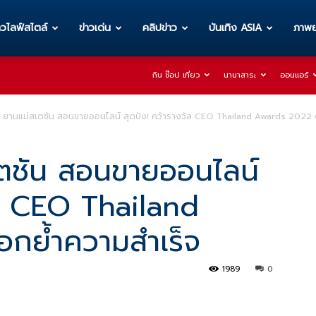
าวไลฟ์สไตล์
ข่าวเด่น
คลิปข่าว
บันเทิง ASIA
ภาพย
กิน ช๊อป เที่ยว
นานาสาระ
ออนแอร์
บ ยานแม่สเตชัน สอนขายออนไลน์ สุดปัง! คว้ารางวัล CEO Thailand Awards 2022​
เตชัน สอนขายออนไลน์
ัล CEO Thailand
กย้ำความสำเร็จ
1989
0