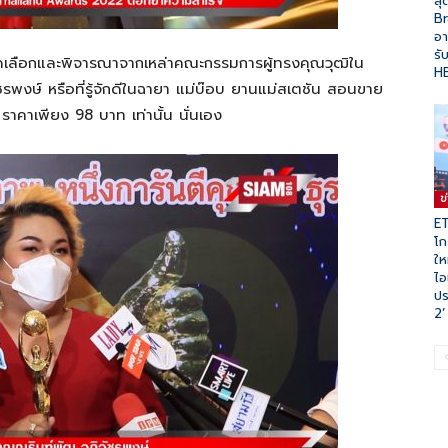
สุ
B
อา
รั
รคัดเลือกและพิจารณาจากเหล่าคณะกรรมการผู้ทรงคุณวุฒิใน
H
พงษ์ หรือที่รู้จักดีในฉายา แม่บ๊อบ ยานแม่สเตชัน สอนขาย
ราคาเพียง 98 บาท เท่านั้น นั่นเอง
ข
ET
โก
ให
ไอ
ปร
2’