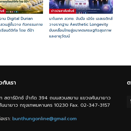
ันธ์
ข่าวประชาสัมพันธ์
ดงาน Digital Durian
นาโนเทค สวทช. จับมือ เมิร์ซ เอสเธติกส์
วนสู่ชั้นวาง กิจกรรมภาย
วางรากฐาน Aesthetic Longevity
เรียนดิจิทัล โดย ดีป้า
ขับเคลื่อนไทยสู่อนาคตเศรษฐกิจสุขภาพ
และอายุวัฒน์
ยวกับเรา
ต
ษัท สตาร์มิกซ์ จำกัด 394 ถนนสวนสยาม แขวงคันนายาว
คันนายาว กรุงเทพมหานคร 10230 Fax. 02-347-3157
่อเรา:
bunthungonline@gmail.com