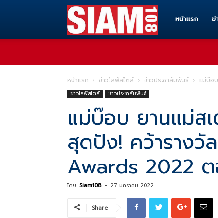
Siam108
หน้าแรก
ข่
ทุก
หน้าแรก
ข่าวไลฟ์สไตล์
ข่าวประชาสัมพันธ์
แม่บ๊อ
ข่าวไลฟ์สไตล์
ข่าวประชาสัมพันธ์
ข่าวสาร
แม่บ๊อบ ยานแม่ส
สุดปัง! คว้ารางว
ทุก
Awards 2022​ ตอ
เรื่อง
โดย
Siam108
-
27 มกราคม 2022
Share
ราว