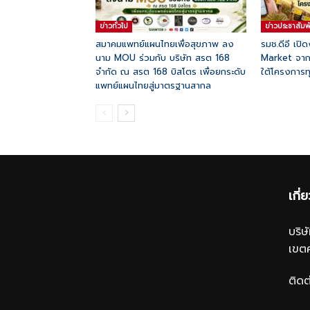
ข่าวทั่วไป
ข่าวประชาสัมพ
สมาคมแพทย์แผนไทยเพื่อสุขภาพ ลง
รมช.ดีอี เปิ
นาม MOU ร่วมกับ บริษัท สรต 168
Market จากส
จำกัด ณ สรต 168 บิสโตร เพื่อยกระดับ
ใต้โครงการทุ
แพทย์แผนไทยสู่มาตรฐานสากล
เกี่
บริ
เขต
ติดต