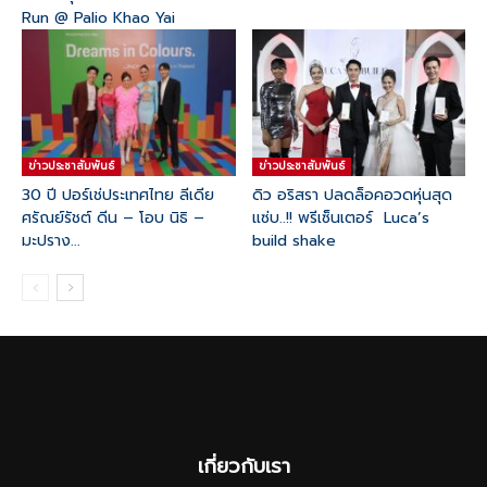
Run @ Palio Khao Yai
ข่าวประชาสัมพันธ์
ข่าวประชาสัมพันธ์
30 ปี ปอร์เช่ประเทศไทย ลีเดีย
ดิว อริสรา ปลดล็อคอวดหุ่นสุด
ศรัณย์รัชต์ ดีน – โอบ นิธิ –
แซ่บ..!! พรีเซ็นเตอร์ Luca’s
มะปราง...
build shake
เกี่ยวกับเรา