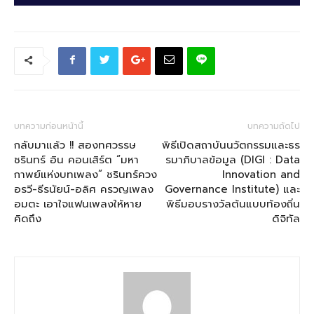
บทความก่อนหน้านี้
บทความถัดไป
กลับมาแล้ว !! สองทศวรรษ
พิธีเปิดสถาบันนวัตกรรมและธร
ชรินทร์ อิน คอนเสิร์ต “มหา
รมาภิบาลข้อมูล (DIGI : Data
กาพย์แห่งบทเพลง” ชรินทร์ควง
Innovation and
อรวี-ธีรนัยน์-อลิศ ครวญเพลง
Governance Institute) และ
อมตะ เอาใจแฟนเพลงให้หาย
พิธีมอบรางวัลต้นแบบท้องถิ่น
คิดถึง
ดิจิทัล