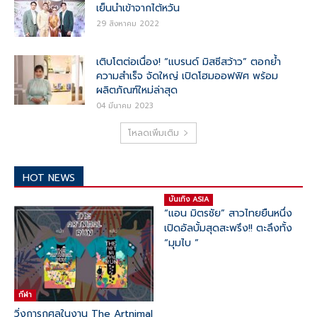
เย็นนำเข้าจากไต้หวัน
29 สิงหาคม 2022
เติบโตต่อเนื่อง! “แบรนด์ มิสซีสว้าว” ตอกย้ำ
ความสำเร็จ จัดใหญ่ เปิดโฮมออฟฟิศ พร้อม
ผลิตภัณฑ์ใหม่ล่าสุด
04 มีนาคม 2023
โหลดเพิ่มเติม
HOT NEWS
บันเทิง ASIA
“แอน มิตรชัย” สาวไทยยืนหนึ่ง
เปิดอัลบั้มสุดสะพรึง!! ตะลึงทั้ง
“มุมไบ ”
กีฬา
วิ่งการกุศลในงาน The Artnimal