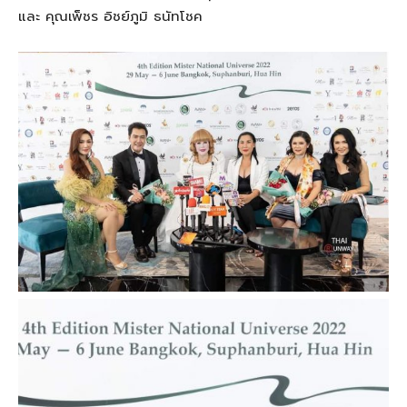
และ คุณเพ็ชร อิชย์ภูมิ ธนัทโชค