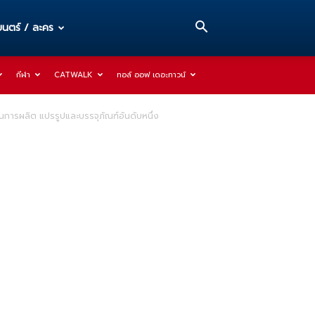
นตร์ / ละคร
กีฬา
CATWALK
ทอล์ ออฟ เดอะทาวน์
การผลิต แปรรูปและบรรจุภัณฑ์อันดับหนึ่ง