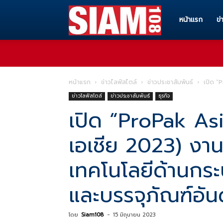
Siam108
หน้าแรก
ข่
ทุก
หน้าแรก
ข่าวไลฟ์สไตล์
ข่าวประชาสัมพันธ์
เปิด “
ข่าวไลฟ์สไตล์
ข่าวประชาสัมพันธ์
ธุรกิจ
ข่าวสาร
เปิด “ProPak As
เอเชีย 2023) งา
ทุก
เทคโนโลยีด้านกร
เรื่อง
และบรรจุภัณฑ์อันด
โดย
Siam108
-
15 มิถุนายน 2023
ราว