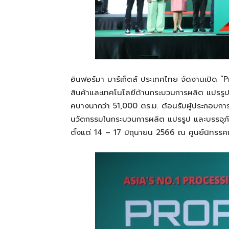
อิน
ฟอร์มา
มาร์
เก็ตส์
ประเทศไทย
จัดงาน
เปิด
“
P
สินค้าและเทคโนโลยีด้านกระบวนการผลิต แปรรูปแ
คบาง
นากว่า
51,000
ตร.ม. ต้อนรับผู้ประกอบกา
นวัตกรรมในกระบวนการผลิต แปรรูป และบรรจุภ
ตั้งแต่
14 – 17
มิถุนายน
2566
ณ
ศูนย์นิทรร