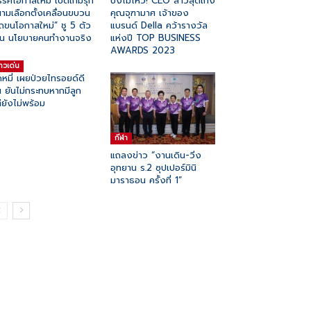
รคโอกาสใหม่ เปิดเกมรุก
ปังไม่ไหว! CEO สาวสุดเก่ง
ามเลือกตั้งเคลื่อนขบวน
คุณจุฑามาศ เจ้าของ
ถขนโอกาสใหม่” ชู 5 ตัว
แบรนด์ Della คว้ารางวัล
่น นโยบายคนทำงานจริง
แห่งปี TOP BUSINESS
AWARDS 2023
่าวเด่น
ดหมี่ เผยป่วยไทรอยด์ดี
้น ยันไม่กระทบหากมีลูก
่ยังไม่พร้อม
กีฬา
แถลงข่าว “งานเดิน-วิ่ง
อุทยาน ร.2 ซุปเปอร์มินิ
มาราธอน ครั้งที่ 1”