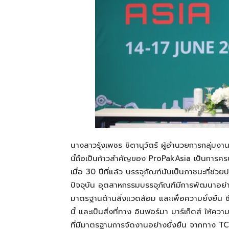
นางสาวรุ้งเพชร ชิตานุ
วัตร์
ผู้อำนวยการกลุ่มงาน
นี้ถือเป็นก้าวสำคัญของ
ProPak
Asia
เป็นการคร
เมื่อ
30
ปีที่แล้ว บรรจุภัณฑ์นับเป็นภาชนะที่ช่ว
ปัจจุบัน อุตสาหกรรมบรรจุภัณฑ์มีการพัฒนาอย่า
มาตรฐานด้านสิ่งแวดล้อม และเพื่อความยั่งยืน ซึ
นี้ และเป็นสิ่งที่ทาง อิน
ฟอร์มา
มาร์
เก็ตส์
ให้ความ
ที่มีมาตรฐานการจัดงานอย่างยั่งยืน จากทาง
T