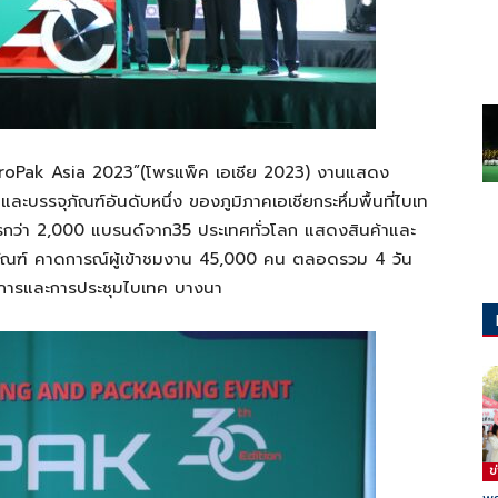
roPak
Asia 2023
”
(
โพร
แพ็ค เอเชีย
2023
)
งานแสดง
ละบรรจุภัณฑ์อันดับหนึ่ง
ของภูมิภาคเอเชีย
กระหึ่ม
พื้นที่ไบ
เท
รกว่า
2,000
แบ
รนด์
จาก
35
ประเทศทั่วโลก
แสดงสินค้าและ
ัณฑ์
คาดการณ์ผู้เข้าชมงาน
45,000
คน ตลอดรวม
4
วัน
ศการและการ
ประชุมไบเทค
บางนา
ข