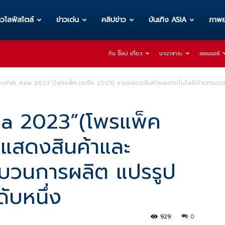
าวไลฟ์สไตล์
ข่าวเด่น
คลิปข่าว
บันเทิง ASIA
ภาพย
กิน ช๊อป เที่ยว
นานาสาระ
ออนแอร์
ProPak Asia 2023”(โพรแพ็ค เอเชีย 2023) งานแสดงสินค้าและเทคโนโลยีด้านกระบวน
ia 2023”(โพรแพ็ค
นแสดงสินค้าและ
ะบวนการผลิต แปรรูป
ับหนึ่ง
929
0