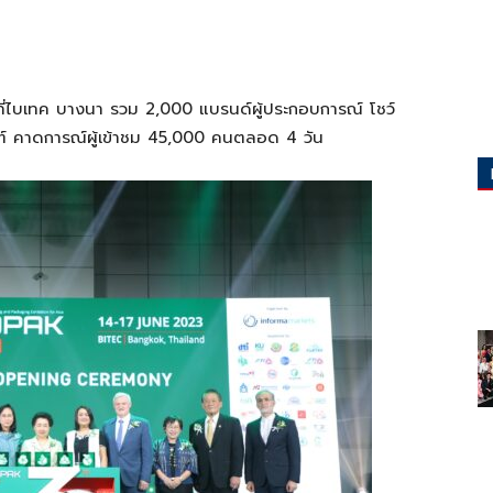
ที่ไบเทค
บางนา
รวม
2,000
แบ
รนด์
ผู้ประกอบการณ์
โชว์
์
คาด
การณ์ผู้เข้าชม
45,000
คนตลอด
4
วัน