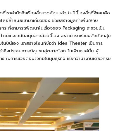
ที่เราคำนึงถึงเรื่องสิ่งแวดล้อมแล้ว ในปีนี้เอง
สิ่งที่พิเศษคือ
นโลยี
ล้ำสมัย
เข้ามาเกี่ยวข้อง ช่วยสร้างมูลค่าเพิ่มให้กับ
กร ที่
สามารถ
พัฒนาในเรื่องของ
Packaging
จะช่วยเป็น
 โดยแรงสนับสนุนจากส่วนนี้เอง จะสามารถช่วยผลักดันกลุ่ม
ยในปีนี้เอง
เราสร้างโซนที่ชื่อว่า
Idea Theater
เป็นการ
่าถึงประสบการณ์
ชุมชนสู่ตลาดโลก ไม่เพียงแค่นั้น ผู้
ons
ในการช่วยตอบโจทย์ในมุมธุรกิจ เรียกว่ามางานเดียวครบ