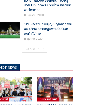
ถวาย “หลวงพ่ออลงกต” ช่วยผู้
ป่วย HIV วัดพระบาทน้ำพุ หลังเจอ
พิษโควิด19
11 มิถุนายน 2020
‘ปาน-เอ’ร่วมงานบุญใหญ่กลางสาย
ฝน นำทัพถวายกฐินพระสีวลี108
องค์ ทั่วไทย
13 ตุลาคม 2020
โหลดเพิ่มเติม
HOT NEWS
่าวทั่วไป
ข่าวประชาสัมพันธ์