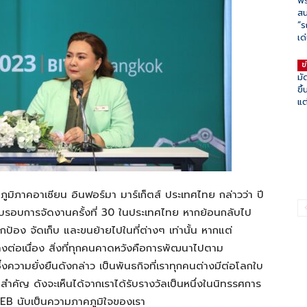
พร
สน
“ร
เด
ข
มั
ขึ
แต
ภูมิภาคอาเซียน อิน
ฟอร์มา
มาร์
เก็ตส์
ประเทศไทย
กล่าวว่า ปี
บรอบการจัดงานครั้งที่
30
ในประเทศไทย หากย้อนกลับไป
ยปกป้อง จัดเก็บ และขนย้ายไปในที่
ต่างๆ
เท่านั้น หากแต่
งต่อเนื่อง สิ่งที่ทุกคนคาดหวังคือการพัฒนาไปตาม
่งความยั่งยืนดังกล่าว เป็น
พันธ
กิจที่เราทุกคนต่างมีต่อโลกใบ
สำคัญ ดังจะเห็นได้จากเราได้รับรางวัลเป็นหนึ่งในนิทรรศการ
CEB
นับเป็นความภาคภูมิใจของเรา