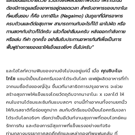
และอ่อนแอได้ง่ายด้วย รวมถึงส่งผลต่อสภาพจิตใจ เพราะฉะนั้น
ต้องมีการดูแลเรื่องอาหารอยู่ตลอดเวลา สำหรับอาหารของนางาโนะ
ที่ผมชื่นชอบ ก็คือ นากาอิโมะ (
Nagaimo) มันภูเขาที่มีสารอาหาร
ครบถ้วนและดีต่อสุขภาพ สามารถทานกับอะไรก็ได้ เอาไปผัด หรือ
ทานสดๆกับข้าวก็ได้ครับ แล้วก็อย่าลืมนะครับ หลังออกกำลังกาย
หรือเล่น กีฬา ทุกครั้ง อย่าลืมรับประทานอาหารทันทีเพื่อ
เป็นการ
ฟื้นฟูร่างกายของเราให้แข็งแรงยิ่งๆ ขึ้นไปครับ
”
และไฮไลท์ความฟินของงานยังไม่จบอยู่แค่นี้ เมื่อ
คุณชิบะโนะ
ไทโซ
แชมป์เปี้ยนไอศกรีมเจลาโต้ระดับโลก เชฟผู้ผลิตอาหารที่ทำ
จากนมชื่อดังของญี่ปุ่น ขึ้นเวทีมาสาธิตการปรุงอาหาร จะช่วย
สร้างสุขภาพให้แข็งแรงโดยวัตถุดิบจากนางาโนะ x เจลาโต้ ให้
คนในงานได้ชมและชิมกันแบบสดๆ งานนี้ทำเอาคนทั้งงานยกนิ้ว
ให้กับรสชาติที่อร่อยถูกปาก สมกับดีกรีแชมป์เปี้ยนไอศกรีมเจลา
โต้ระดับโลกจริงๆ เรียกว่าเป็นอีเว้นท์งานสุขภาพที่ตอบโจทย์คน
รักการกิน และต้องการมีสุขภาพที่แข็งแรงอย่างแท้จริง
ท่ามกลางบรรยากาศสุดคึกคักและเหล่ากองทัพแฟนคลับ ที่