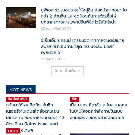
ยูพีเอส ร่วมมอบธารน้ำใจสู่จีน ส่งหน้ากากอนามัย
กว่า 2 ล้านชิ้น และชุดป้องกันการติดเชื้อให้
บุคลากรทางการแพทย์จีนพิชิตไวรัสโคโรน่า
05 กุมภาพันธ์ 2020
จีเอ็มเอ็ม แกรมมี่ เตรียมจัดเทศกาลดนตรีสบาย
สบาย ที่น่าเอนกายที่สุด กับ นั่งเล่น มิวสิค
เฟสติวัล 5
17 ตุลาคม 2019
โหลดเพิ่มเติม
HOT NEWS
กิน ช๊อป เที่ยว
กีฬา
กลับมาให้หายคิดถึง..กับซิก
เปิ้ล นาคร ศิลาชัย สนับสนุนลูกๆ
เนเจอร์จานเด่นสไตล์อิตาเลียน
ในบ้านให้ออกกำลังกายในแบบ
เลิศรส ณ ห้องอาหารนัมเบอร์ 43
ฉบับของตัวเองอย่างปลอดภัย
อิตาเลียน บิสโทร โรงแรมเคป
เฮ้าส์ กรุงเทพฯ
ราชการ