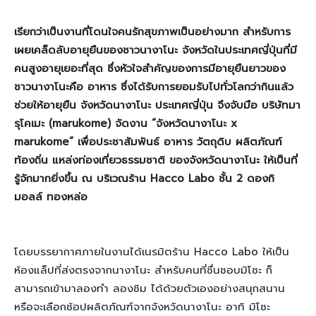
เรียกว่าเป็นงานที่โดนใจคนรักสุขภาพเป็นอย่างมาก สำหรับการ
เผยเคล็ดลับอายุยืนของชาวนางาโนะ จังหวัดในประเทศญี่ปุ่นที่มี
คนสูงอายุเยอะที่สุด ซึ่งหัวใจสำคัญของการมีอายุยืนยาวของ
ชาวนางาโนะคือ อาหาร ซึ่งได้รับการยอมรับไปทั่วโลกว่ากินแล้ว
ช่วยให้อายุยืน จังหวัดนางาโนะ ประเทศญี่ปุ่น จึงจับมือ บริษัทมา
รุโคเมะ (marukome) จัดงาน “จังหวัดนางาโนะ x
marukome” เพื่อประชาสัมพันธ์ อาหาร วัตถุดิบ ผลิตภัณฑ์
ท้องถิ่น แหล่งท่องเที่ยวธรรมชาติ ของจังหวัดนางาโนะ ให้เป็นที่
รู้จักมากยิ่งขึ้น ณ บริเวณร้าน Hacco Labo ชั้น 2 ดองกิ
มอลล์ ทองหล่อ
โดยบรรยากาศภายในงานได้เนรมิตร้าน Hacco Labo ให้เป็น
ห้องแล็ปที่ส่งตรงจากนางาโนะ สำหรับคนที่ชื่นชอบมิโซะ ก็
สามารถเข้ามาลองทำ ลองชิม ได้ด้วยตัวเองอย่างสนุกสนาน
หรือจะเลือกช้อปผลิตภัณฑ์จากจังหวัดนางาโนะ อาทิ มิโซะ