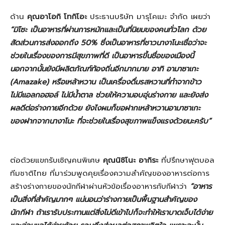
ด้าน
คุณอาโอกิ โทกิโอะ
ประธานบริษัท มารุโคเมะ จำกัด เผยว่า
“มิโซะ เป็นอาหารที่ผ่านการหมักและเป็นที่นิยมของคนทั่วโลก ด้วย
สัดส่วนการส่งออกถึง
50% ซึ่งเป็นอาหารที่ชาวนางาโนะเชื่อว่าจะ
ช่วยในเรื่องของการมีสุขภาพที่ดี เป็นอาหารขึ้นชื่อของเมืองนี้
นอกจากนั้นยังมีผลิตภัณฑ์ท้องถิ่นอีกมากมาย อาทิ อามาซาเกะ
(Amazake) หรือเหล้าหวาน เป็นเครื่องดื่มรสหวานที่ทำจากข้าว
ไม่มีแอลกอฮอล์ ไม่มีน้ำตาล ช่วยให้ความอบอุ่นร่างกาย และยังส่ง
ผลดีต่อร่างกายอีกด้วย ยังไงผมก็ขอฝากเหล้าหวานอามาซาเกะ
ของฝากจากนางาโนะ ที่จะช่วยในเรื่องสุขภาพแข็งแรงด้วยนะครับ”
ต่อด้วยแขกรับเชิญคนพิเศษ
คุณนิชิโนะ อากิระ
ที่ปรึกษาฟุตบอล
ทีมชาติไทย ที่มาร่วมพูดคุยเรื่องความสำคัญของอาหารต่อการ
สร้างร่างกายของนักกีฬาผ่านหัวข้อเรื่องอาหารกับกีฬาว่า
“อาหาร
เป็นสิ่งที่สำคัญมากๆ แน่นอนว่าร่างกายเป็นพื้นฐานสำคัญของ
นักกีฬา ถ้าเรารับประทานแต่สิ่งไม่ดีเข้าไปก็จะทำให้เราบาดเจ็บได้ง่าย