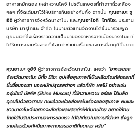
อาหารหมักดอง เหล้าหวานโคจิ โปรตีนเกษตรที่ทำจากถั่วเหลือง
ฯลฯ ที่จัดเต็มมาไว้ให้บริการกันอย่างคับคั่ง จากนั้น
คุณอาเบะ ชู
อิจิ
ผู้ว่าราชการจังหวัดนางาโนะ และ
คุณอาโอกิ
โทกิโอะ
ประธาน
บริษัท มารุโคเมะ จำกัด ในนามตัวแทนจัดงานได้ขึ้นมาร่วมพูด
คุยบนเวทีถึงเรื่องราวความเป็นมาของอาหารจากเมืองนางาโนะ ที่
ได้รับการยอมรับจากทั่วโลกว่าช่วยในเรื่องของการมีอายุที่ยืนยาว
คุณอาเบะ ชูอิจิ
ผู้ว่าราชการจังหวัดนางาโนะ เผยว่า
“อาหารของ
จังหวัดนางาโนะ มีทั้ง มิโซะ ซุปเพื่อสุขภาพที่เป็นผลิตภัณฑ์ส่งออกที่
ขึ้นชื่อของเรา ของหมักปรุงรสต่างๆ แล้วก็ผัก ผลไม้ อย่างเช่น
องุ่นไชน์ มัสคัส (
Shine Muscat)
ที่มีความหวาน อร่อย ไร้เมล็ด
อุดมไปด้วยวิตามิน กินแล้วจะช่วยส่งผลในเรื่องของสุขภาพ ผมและ
ชาวนางาโนะจึงอยากจะส่งต่อผลผลิตดีๆให้กับคนไทย อยากให้คน
ไทยได้ไปรับประทานอาหารของเรา ได้ไปเที่ยวในสถานที่ต่างๆ ซึ่งถูก
รายล้อมด้วยทัศนียภาพทางธรรมชาติที่งดงาม
ครับ”