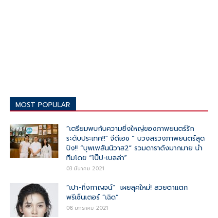
MOST POPULAR
“เตรียมพบกับความยิ่งใหญ่ของภาพยนตร์รัก
ระดับประเทศ!!“ จีดีเอช ” บวงสรวงภาพยนตร์สุด
ปัง!! “บุพเพสันนิวาส2” รวมดาราดังมากมาย นำ
ทีมโดย “โป๊ป-เบลล่า”
03 มีนาคม 2021
“เปา-กิ่งกาญจน์” เผยลุคใหม่! สวยตาแตก
พรีเซ็นเตอร์ “เฉิด”
08 มกราคม 2021