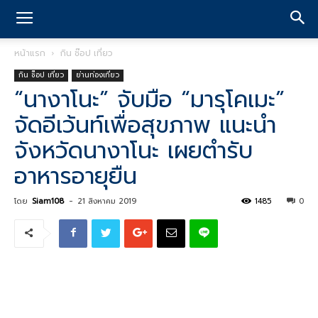
หน้าแรก
กิน ช๊อป เที่ยว
กิน ช๊อป เที่ยว
ย่านท่องเที่ยว
“นางาโนะ” จับมือ “มารุโคเมะ”
จัดอีเว้นท์เพื่อสุขภาพ แนะนำ
จังหวัดนางาโนะ เผยตำรับ
อาหารอายุยืน
โดย
Siam108
-
21 สิงหาคม 2019
1485
0