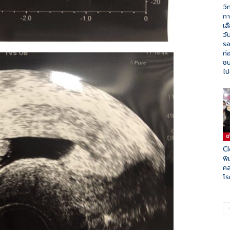
วิ
กา
เล
วั
รอ
ก่
ชน
ไป
ข
C
พิ
ค
โร