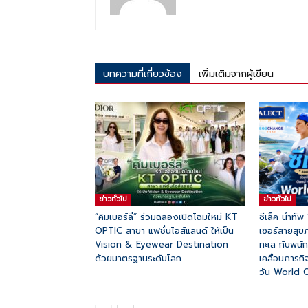
บทความที่เกี่ยวข้อง
เพิ่มเติมจากผู้เขียน
ข่าวทั่วไป
ข่าวทั่วไป
“คิมเบอร์ลี่” ร่วมฉลองเปิดโฉมใหม่ KT
ซีเล็ค นำทัพ
OPTIC สาขา แฟชั่นไอส์แลนด์ ให้เป็น
เซอร์สายสุข
Vision & Eyewear Destination
ทะเล กับพนั
ด้วยมาตรฐานระดับโลก
เคลื่อนภารก
วัน World