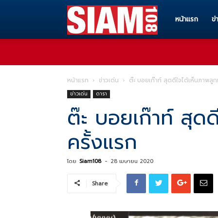
Siam108
หน้าแรก
ข่
ทุก
หน้าแรก
ข่าวเด่น
ต๊ะ บอยเก๊าท์ สุดดีใจได้เห็นภาพลูก
ข่าวเด่น
ดารา
ข่าวสาร
ต๊ะ บอยเก๊าท์ สุดด
ครั้งแรก
ทุก
โดย
Siam108
-
28 เมษายน 2020
เรื่อง
Share
ราว