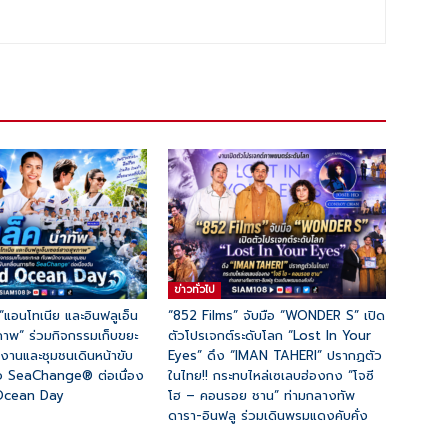
ข่าวทั่วไป
 “แอนโทเนีย และอินฟลูเอ็น
“852 Films” จับมือ “WONDER S” เปิด
ภาพ“ ร่วมกิจกรรมเก็บขยะ
ตัวโปรเจกต์ระดับโลก “Lost In Your
กงานและชุมชนเดินหน้าขับ
Eyes” ดึง “IMAN TAHERI” ปรากฏตัว
ิจ SeaChange® ต่อเนื่อง
ในไทย!! กระทบไหล่เซเลบฮ่องกง “โจซี
 Ocean Day
โฮ – คอนรอย ชาน” ท่ามกลางทัพ
ดารา-อินฟลู ร่วมเดินพรมแดงคับคั่ง