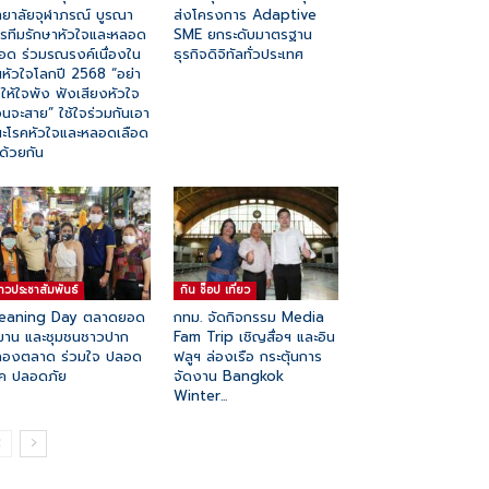
ทยาลัยจุฬาภรณ์ บูรณา
ส่งโครงการ Adaptive
รทีมรักษาหัวใจและหลอด
SME ยกระดับมาตรฐาน
ือด ร่วมรณรงค์เนื่องใน
ธุรกิจดิจิทัลทั่วประเทศ
นหัวใจโลกปี 2568 “อย่า
ให้ใจพัง ฟังเสียงหัวใจ
อนจะสาย” ใช้ใจร่วมกันเอา
ะโรคหัวใจและหลอดเลือด
ด้วยกัน
่าวประชาสัมพันธ์
กิน ช๊อป เที่ยว
leaning Day ตลาดยอด
กทม. จัดกิจกรรม Media
มาน และชุมชนชาวปาก
Fam Trip เชิญสื่อฯ และอิน
ลองตลาด ร่วมใจ ปลอด
ฟลูฯ ล่องเรือ กระตุ้นการ
ค ปลอดภัย
จัดงาน Bangkok
Winter...