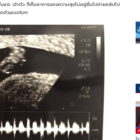
้นแร่ะ
เจ้าตัว
ก็เก็บอาการของความสุขไม่อยู่ยิ้มไปถ่ายคลิปไป
ีวิตตัวเองจริงๆ
ข
โร