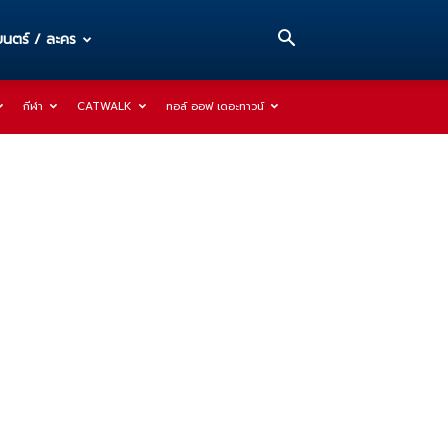
นตร์ / ละคร
กีฬา
CATWALK
ทอล์ ออฟ เดอะทาวน์