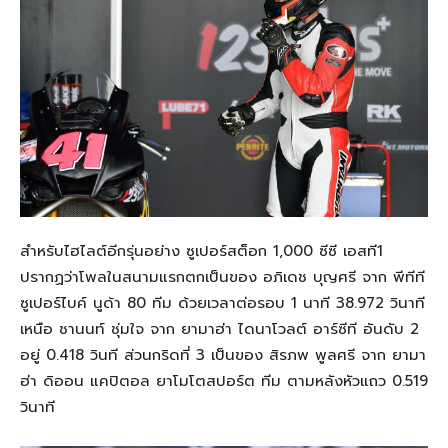
สำหรับไฮไลต์อีกรุ่นอย่าง ซูเปอร์สต็อก 1,000 ซีซี เอสที1
ปรากฏว่าโพลในสนามแรกตกเป็นของ อภิเดช บุญศรี จาก พีทีที
ซูเปอร์ไบค์ นูด้า 80 ทีม ด้วยเวลาต่อรอบ 1 นาที 38.972 วินาที
เหนือ ชานนท์ ชุ่มใจ จาก ยามาฮ่า ไดนาโวลต์ อาร์ซีที อันดับ 2
อยู่ 0.418 วินที ส่วนกริดที่ 3 เป็นของ สิรภพ พูลศรี จาก ยามา
ฮ่า ดิออน แคปิตอล ยาโมโตสปอร์ต ทีม ตามหลังหัวแถว 0.519
วินาที