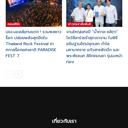
คอนเสิร์ต
ข่าวประชาสัมพันธ์
เจเจ.มอลล์แทบแตก ! รวมพลชาว
งานใหญ่แห่งปี “น้ำตาล-ชลิตา”
ร็อก ปล่อยพลังสุดขีดใน
โชว์ลีลาร่ายรำสุดงดงาม ในพิธี
Thailand Rock Festival เท
อธิษฐานจิตปลุกเสก กำไล
ศกาลร็อกแห่งชาติ PARADISE
มหานาคราช แก้วสารพัดนึก และ
FEST 7
พระพิฆเนศ ลิขิตคเณชา รุ่นนะหน้า
ทอง
เกี่ยวกับเรา