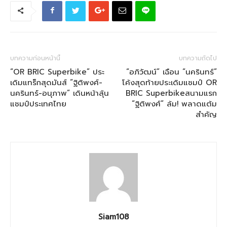
บทความก่อนหน้านี้
บทความถัดไป
“OR BRIC Superbike” ประ
“อภิวัฒน์” เฉือน “นครินทร์”
เดิมแทร็กสุดมันส์ “ฐิติพงศ์-
โค้งสุดท้ายประเดิมแชมป์ OR
นครินทร์-อนุภาพ” เดินหน้าลุ้น
BRIC Superbikeสนามแรก
แชมป์ประเทศไทย
“ฐิติพงศ์” ล้ม! พลาดแต้ม
สำคัญ
Siam108