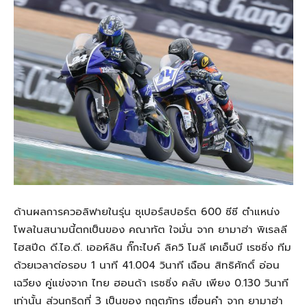
ด้านผลการควอลิฟายในรุ่น ซุเปอร์สปอร์ต 600 ซีซี ตำแหน่ง
โพลในสนามนี้ตกเป็นของ คณาทัต ใจมั่น จาก ยามาฮ่า พิเรลลี
ไฮสปีด ดี.ไอ.ดี. เออห์ลิน กิ๊กะไบค์ ลิควิ โมลี เคเอ็นบี เรซซิ่ง ทีม
ด้วยเวลาต่อรอบ 1 นาที 41.004 วินาที เฉือน สิทธิศักดิ์ อ่อน
เฉวียง คู่แข่งจาก ไทย ฮอนด้า เรซซิ่ง คลับ เพียง 0.130 วินาที
เท่านั้น ส่วนกริดที่ 3 เป็นของ กฤตภัทร เขื่อนคำ จาก ยามาฮ่า