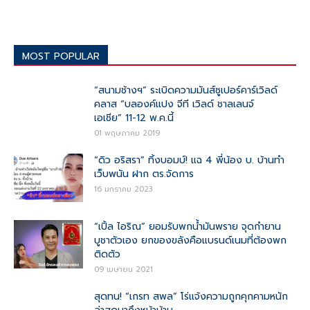
MOST POPULAR
“สนามช้างฯ” ระเบิดความมันส์ซูเปอร์คาร์เวิลด์
คลาส “บลองค์แปง จีที เวิลด์ ชาลเลนจ์
เอเชีย” 11-12 พ.ค.นี้
01 พฤษภาคม 2019
“ดิว อริสรา” ทิ้งบอมบ์! แฉ 4 พี่น้อง บ. บ้านทำ
เว็บพนัน ฝาก ตร.จัดการ
16 มกราคม 2023
“เปิ้ล ไอริณ” ยอมรับพกน้ำมันพราย จุดกำยาน
บูชาตัวเอง ยกของขลังคือแบรนด์เนมที่ต้องพก
ติดตัว
09 เมษายน 2021
สุดทน! “เกรท สพล” โร่แจ้งความถูกคุกคามหนัก