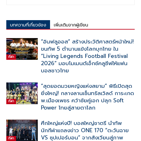
บทความที่เกี่ยวข้อง
เพิ่มเติมจากผู้เขียน
“อินฟลูออส” สร้างประวัติศาสตร์หน้าใหม่!
ขนทัพ 5 ตำนานแข้งโลกบุกไทย ใน
“Living Legends Football Festival
กีฬา
2026” มอบโมเมนต์เอ็กซ์คลูซีฟให้แฟน
บอลชาวไทย
“สุดยอดมวยหญิงแห่งสยาม” พิธีเปิดสุด
ยิ่งใหญ่! กลางลานเซ็นทรัลเวิลด์ การะเกด
พ.เมืองเพชร คว้าชัยคู่เอก ปลุก Soft
กีฬา
Power ไทยสู่สายตาโลก
ศึกใหญ่แห่งปี! บอสใหญ่ชาตรี นำทัพ
นักกีฬาแถลงข่าว ONE 170 “ตะวันฉาย
VS ซุปเปอร์บอน” จากสังเวียนสู่ภาพ
กีฬา