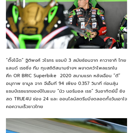
“ติ๊งโน๊ต” ฐิติพงศ์ วโรกร แชมป์ 3 สมัยซ้อนจาก คาวาซากิ ไทย
แลนด์ เรซซิ่ง ทีม ทุบสถิติสนามช้างฯ ผงาดคว้าโพลแรกใน
ศึก OR BRIC Superbike 2020 สนามแรก หลังเฉือน “ตี”
อนุภาพ ซามูล จาก จีเอ็มที 94 เพียง 0.357 วินาที ก่อนลุ้น
แชมป์เรซแรกของปีในแบบ “นิว นอร์มอล เรซ” วันอาทิตย์นี้ ยิง
สด TRUE4U ช่อง 24 และ ออนไลน์สตรีมมิ่งตลอดทั้งวันเอาใจ
คอความเร็วชาวไทย