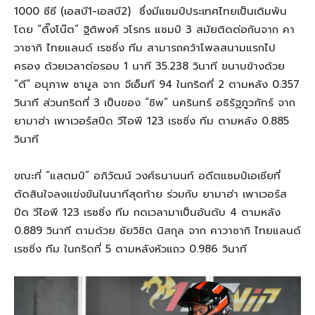
1000 ซีซี (เอสบี1-เอสบี2) ซึ่งมีแชมป์ประเทศไทยเป็นเดิมพัน
โดย “ติ๊งโน๊ต” ฐิติพงศ์ วโรกร แชมป์ 3 สมัยติดต่อกันจาก คา
วาซากิ ไทยแลนด์ เรซซิ่ง ทีม สามารถคว้าโพลสนามแรกไป
ครอง ด้วยเวลาต่อรอบ 1 นาที 35.238 วินาที ขนาบข้างด้วย
“ตี” อนุภาพ ซามูล จาก จีเอ็มที 94 ในกริดที่ 2 ตามหลัง 0.357
วินาที ส่วนกริดที่ 3 เป็นของ “ชิพ” นครินทร์ อธิรัฐภูวภัทร์ จาก
ยามาฮ่า เพาเวอร์สปีด วีไอพี 123 เรซซิ่ง ทีม ตามหลัง 0.885
วินาที
ขณะที่ “แสตมป์” อภิวัฒน์ วงศ์ธนานนท์ อดีตแชมป์เอเชียที่
ตัดสินใจลงแข่งขันในนาทีสุดท้าย ร่วมกับ ยามาฮ่า เพาเวอร์ส
ปีด วีไอพี 123 เรซซิ่ง ทีม กดเวลามาเป็นอันดับ 4 ตามหลัง
0.889 วินาที ตามด้วย ชัยวิชิต นิสกุล จาก คาวาซากิ ไทยแลนด์
เรซซิ่ง ทีม ในกริดที่ 5 ตามหลังหัวแถว 0.986 วินาที