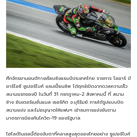
ศึกจักรยานยนต์ทางเรียบชิงแชมป์ประเทศไทย รายการ โออาร์ บี
อาร์ไอซี ซูเปอร์ไบค์ แชมเปี้ยนชิพ ได้ฤกษ์เปิดฉากดวลความเร็ว
สนามแรกของปี ในวันที่ 31 กรกฎาคม-2 สิงหาคมนี้ ที่ สนาม
ช้าง อินเตอร์เนชั่นแนล เซอร์กิต จ.บุรีรัมย์ ภายใต้รูปแบบปิด
สนามแข่ง และไม่อนุญาตให้แฟนๆ เข้าชมการแข่งขันตาม
มาตรการป้องกันโควิด-19 ของรัฐบาล
ไฮไลต์ในเรซนี้ต้องจับตาที่คลาสสูงสุดของไทยอย่าง ซูเปอร์ไบค์