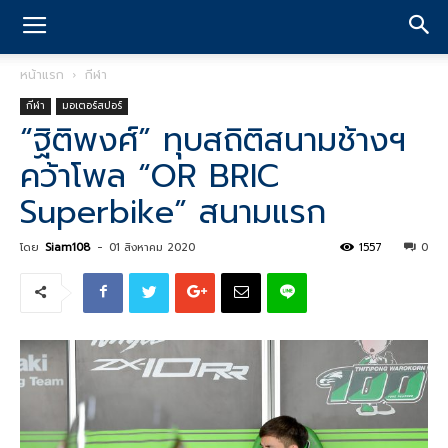
หน้าแรก
กีฬา
กีฬา
มอเตอร์สปอร์
“ฐิติพงศ์” ทุบสถิติสนามช้างฯ
คว้าโพล “OR BRIC
Superbike” สนามแรก
โดย
Siam108
-
01 สิงหาคม 2020
1557
0