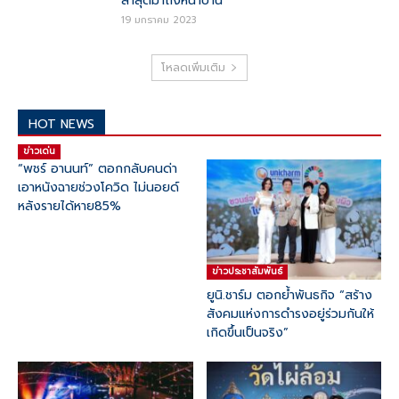
ล่าสุดมาถึงหน้าบ้าน
19 มกราคม 2023
โหลดเพิ่มเติม
HOT NEWS
ข่าวเด่น
“พชร์ อานนท์” ตอกกลับคนด่า
เอาหนังฉายช่วงโควิด ไม่นอยด์
หลังรายได้หาย85%
ข่าวประชาสัมพันธ์
ยูนิ.ชาร์ม ตอกย้ำพันธกิจ “สร้าง
สังคมแห่งการดำรงอยู่ร่วมกันให้
เกิดขึ้นเป็นจริง”