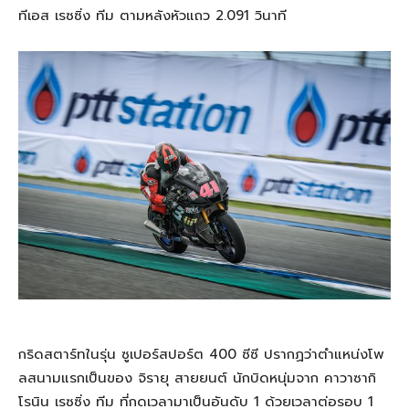
ทีเอส เรซซิ่ง ทีม ตามหลังหัวแถว 2.091 วินาที
กริดสตาร์ทในรุ่น ซูเปอร์สปอร์ต 400 ซีซี ปรากฏว่าตำแหน่งโพ
ลสนามแรกเป็นของ จิรายุ สายยนต์ นักบิดหนุ่มจาก คาวาซากิ
โรนิน เรซซิ่ง ทีม ที่กดเวลามาเป็นอันดับ 1 ด้วยเวลาต่อรอบ 1