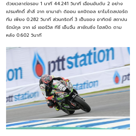
ด้วยเวลาต่อรอบ 1 นาที 44.241 วินาที เฉือนอันดับ 2 อย่าง
เปรมศักดิ์ สำลี จาก ยามาฮ่า ดิออน แคปิตอล ยาโมโตสปอร์ต
ทีม เพียง 0.282 วินาที ส่วนกริดที่ 3 เป็นของ อาทิตย์ สถาปน
รัตน์กุล จาก เอ๋ เซอร์วิส ทีซี เอ็นจิ้น สายัณซิ่ง ไฮสปีด ตาม
หลัง 0.602 วินาที