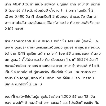
นาที 48.410 วินาที เหนือ รัฐพงศ์ บุญเลิศ จาก ยามาฮ่า เควาย
บี ไออาร์ซี ดี.ไอ.ดี. เอ็มเอ็น8 น้ำบาน โก๋ท่ามะกา ในกริดที่ 2
เพียง 0.490 วินาที ส่วนกริดที่ 3 เป็นของ อำนวยชัย นันทนา
จาก วาลโวลีน-เอสเอ็มเอส-ลีโอเก่ง-เรซซิ่ง ทีม ตามหลังหัวแถว
2.107 วินาที
ส่วนกริดสตาร์ทในรุ่น สปอร์ต โปรดักชั่น 400 ซีซี (เอสพี. และ
เอสพี จูเนียร์) ตำแหน่งหัวแถวเป็นของ จูเนียร์ ซามูเอล คอนเวน
โต้ จาก พีทีที ลูบริแคนต์ คาวาซากิ ไออาร์ซี วายเอสเอส ติดลม
นก จูเนอร์ ติ๊งโน๊ต เรซซิ่ง ทีม ด้วยเวลา 1 นาที 55.374 วินาที
ขนาบข้างด้วย ภาสกร แสนหลวง จาก ยามาฮ่า พิเรลลี ดี.ไอ.ดี.
เอ็นจีเค เออห์ลินส์ อู่ช่างชวัญ เซ็นต์เชียงใหม่ และ ทาคาชิ ซุกิ
ยาม่า นักบิดญี่ปุ่นจาก ทีม มิยาตะ วิท จีจีเจ + เรด บาร์รอน
บีเคเค ในกริดที่ 2 และ 3
ขณะที่โพลโพซิชั่นในรุ่น ซูเปอร์สต็อก 1,000 ซีซี เอสที3 เป็น
ของ พงษ์ศักดิ์ กมลวัทน์ จาก เอเวอร์ เรซ โปรเจ็กต์ เรซซิ่ง ทีม