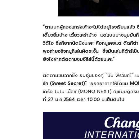
“
ตามบทผู้กองแกร่งเค้าจะไม่ได้อยู่โรงเรียนแล้ว 
เดี๋ยวยิ้มบ้าง เดี๋ยวเศร้าบ้าง แต่แบบบางมุมมันก
วิดีโอ ซึ่งก็ยากนิดนึงนะคะ คือหนูเคยแต่ ดีดกีต้
พอถ่ายจริงหนูก็เล่นผิดซะงั้น ซึ่งมีนเล่นกีต้าร
ยังไงฝากติดตามชมซีรีส์นี้ด้วยนะคะ
”
ติดตามชมฉากซึ้ง อบอุ่นของคู่ “มีน พีรวิชญ์” และ
รัก (Sweet Secret)”
ออกอากาศให้ได้ชม
MON
เครือ โมโน เน็กซ์ (MONO NEXT) ในแบบดูครบ
ที่
27 ม.ค.2564 เวลา 10.00 น.เป็นต้นไป