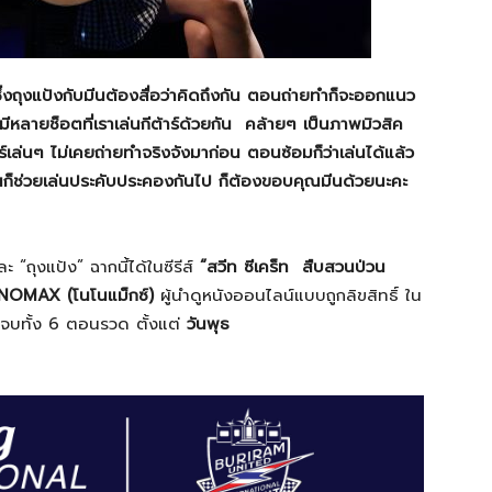
ซึ่งถุงแป้งกับมีนต้องสื่อว่าคิดถึงกัน ตอนถ่ายทำก็จะออกแนว
็มีหลายช็อตที่เราเล่นกีต้าร์ด้วยกัน คล้ายๆ เป็นภาพมิวสิค
าร์เล่นๆ ไม่เคยถ่ายทำจริงจังมาก่อน ตอนซ้อมก็ว่าเล่นได้แล้ว
์เป็นก็ช่วยเล่นประคับประคองกันไป ก็ต้องขอบคุณมีนด้วยนะคะ
 “ถุงแป้ง” ฉากนี้ได้ในซีรีส์
“สวีท ซีเคร็ท สืบสวนป่วน
OMAX (โนโนแม็กซ์)
ผู้นำดูหนังออนไลน์แบบถูกลิขสิทธิ์ ใน
จบทั้ง 6 ตอนรวด ตั้งแต่
วันพุธ