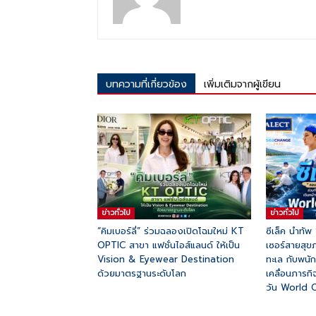
บทความที่เกี่ยวข้อง
เพิ่มเติมจากผู้เขียน
ข่าวทั่วไป
ข่าวทั่วไป
“คิมเบอร์ลี่” ร่วมฉลองเปิดโฉมใหม่ KT
ซีเล็ค นำทัพ
OPTIC สาขา แฟชั่นไอส์แลนด์ ให้เป็น
เซอร์สายสุข
Vision & Eyewear Destination
ทะเล กับพนั
ด้วยมาตรฐานระดับโลก
เคลื่อนภารก
วัน World