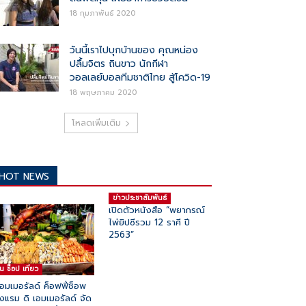
18 กุมภาพันธ์ 2020
วันนี้เราไปบุกบ้านของ คุณหน่อง
ปลื้มจิตร ถินขาว นักกีฬา
วอลเลย์บอลทีมชาติไทย สู้โควิด-19
18 พฤษภาคม 2020
โหลดเพิ่มเติม
HOT NEWS
ข่าวประชาสัมพันธ์
เปิดตัวหนังสือ “พยากรณ์
ไพ่ยิปซีรวม 12 ราศี ปี
2563”
ิน ช๊อป เที่ยว
เอมเมอรัลด์ ค็อฟฟี่ช็อพ
งแรม ดิ เอมเมอรัลด์ จัด