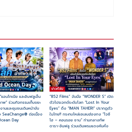
ข่าวทั่วไป
 “แอนโทเนีย และอินฟลูเอ็น
“852 Films” จับมือ “WONDER S” เปิด
ภาพ“ ร่วมกิจกรรมเก็บขยะ
ตัวโปรเจกต์ระดับโลก “Lost In Your
กงานและชุมชนเดินหน้าขับ
Eyes” ดึง “IMAN TAHERI” ปรากฏตัว
ิจ SeaChange® ต่อเนื่อง
ในไทย!! กระทบไหล่เซเลบฮ่องกง “โจซี
 Ocean Day
โฮ – คอนรอย ชาน” ท่ามกลางทัพ
ดารา-อินฟลู ร่วมเดินพรมแดงคับคั่ง