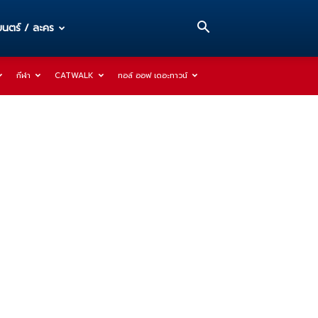
นตร์ / ละคร
กีฬา
CATWALK
ทอล์ ออฟ เดอะทาวน์