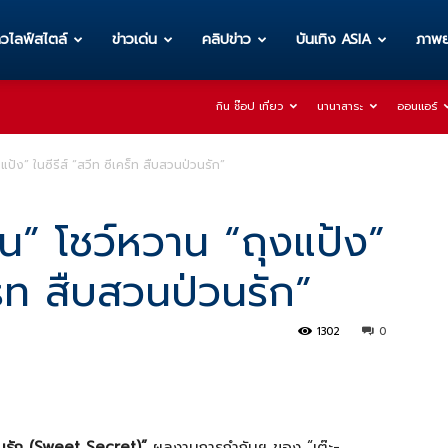
าวไลฟ์สไตล์
ข่าวเด่น
คลิปข่าว
บันเทิง ASIA
ภาพย
กิน ช๊อป เที่ยว
นานาสาระ
ออนแอร์
งแป้ง” ในซีรีส์ “สวีท ซีเคร็ท สืบสวนป่วนรัก”
มีน” โชว์หวาน “ถุงแป้ง”
คร็ท สืบสวนป่วนรัก”
1302
0
นรัก (
Sweet Secret)”
ผลงานการกำกับฯ ของ “เต๊ะ-