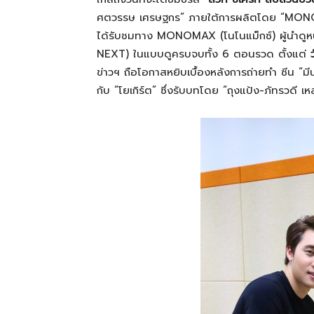
ศตวรรษ เศรษฐกร” ภายใต้การผลิตโดย “MONO O
ได้รับชมทาง MONOMAX (โนโนแม็กซ์) ผู้นำดูหน
ที่
NEXT) ในแบบดูครบจบทั้ง 6 ตอนรวด ตั้งแต่
ข่าวฯ ถือโอกาสหยิบเบื้องหลังการถ่ายทำ
ซีน “มี
กับ “โยเกิร์ต” ซึ่งรับบทโดย
“ถุงแป้ง-ภัทรวดี เ
เป็น
ความ
จริง