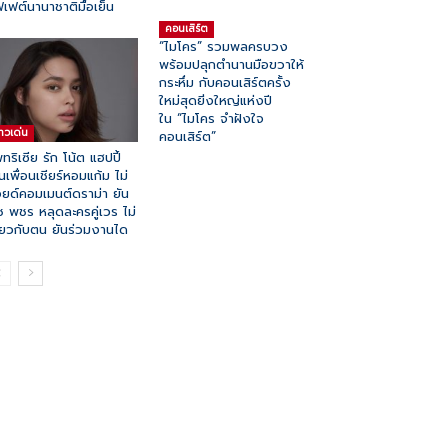
ฟเฟต์นานาชาติมื้อเย็น
คอนเสิร์ต
“ไมโคร” รวมพลครบวง
พร้อมปลุกตำนานมือขวาให้
กระหึ่ม กับคอนเสิร์ตครั้ง
ใหม่สุดยิ่งใหญ่แห่งปี
ใน “ไมโคร จำฝังใจ
่าวเด่น
คอนเสิร์ต”
ทริเซีย รัก โน้ต แฮปปี้
ินเพื่อนเชียร์หอมแก้ม ไม่
ยด์คอมเมนต์ดราม่า ยัน
ช พชร หลุดละครคู่เวร ไม่
ี่ยวกับตน ยันร่วมงานได