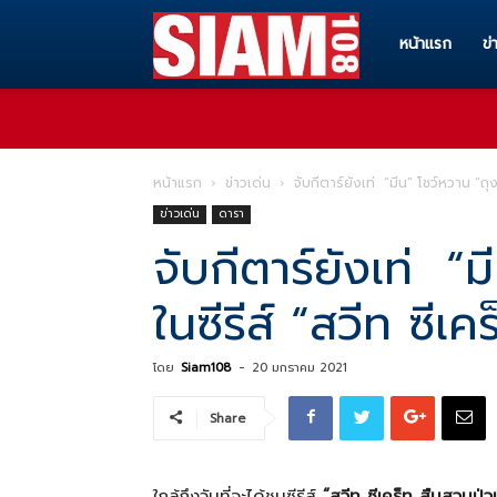
Siam108
หน้าแรก
ข่
ทุก
หน้าแรก
ข่าวเด่น
จับกีตาร์ยังเท่ “มีน” โชว์หวาน “ถุ
ข่าวเด่น
ดารา
ข่าวสาร
จับกีตาร์ยังเท่ “
ในซีรีส์ “สวีท ซีเ
ทุก
โดย
Siam108
-
20 มกราคม 2021
เรื่อง
Share
ราว
ใกล้ถึงวันที่จะได้ชมซีรีส์
“สวีท ซีเคร็ท สืบสวนป่ว