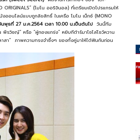
RIGINALS” (โมโน ออริจินอล) ที่เตรียมเปิดโปรแกรมให้
ังออนไลน์แบบถูกลิขสิทธิ์ ในเครือ โมโน เน็กซ์ (MONO
วันพุธที่
27 ม.ค.2564 เวลา 10.00 น.เป็นต้นไป
วันนี้ทีม
น พีรวิชญ์” หรือ “ผู้กองแกร่ง” หยิบกีต้าร์มาโซโล่โชว์หวาน
หลาสา”
ภาพความทรงจำซึ้งๆ ของทั้งคู่มาให้ได้ฟินกันก่อน