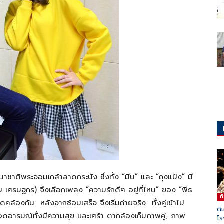
าชาติพระจอมเกล้าลาดกระบัง ซึ่งทั้ง “มีน” และ “ถุงแป้ง” มี
วรรษ เศรษฐกร) จึงเลือกเพลง “ความรักดีๆ อยู่ที่ไหน” ของ “พีธ
ก
สอดคล้องกัน หลังจากซ้อมเสร็จ จึงเริ่มถ่ายจริง ทั้งคู่เข้าไป
ดิ
่ายทอดอารมณ์ทั้งมีความสุข และเศร้า ตากล้องเก็บภาพคู่, ภาพ
โร