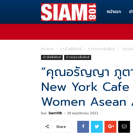
Siam108
หน้าแรก
ข่
ทุก
หน้าแรก
ข่าวไลฟ์สไตล์
ข่าวประชาสัมพันธ์
“คุณอร
ข่าวไลฟ์สไตล์
ข่าวประชาสัมพันธ์
ข่าวสาร
“คุณอรัญญา ภูต
New York Cafe 
ทุก
Women Asean 
เรื่อง
โดย
Siam108
-
03 พฤศจิกายน 2022
Share
ราว