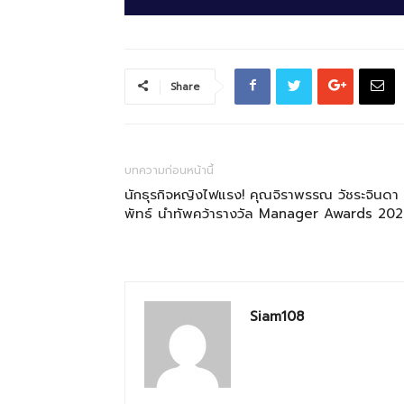
Share
บทความก่อนหน้านี้
นักธุรกิจหญิงไฟแรง! คุณจิราพรรณ วัชระจินดา
พัทธ์ นำทัพคว้ารางวัล Manager Awards 20
Siam108