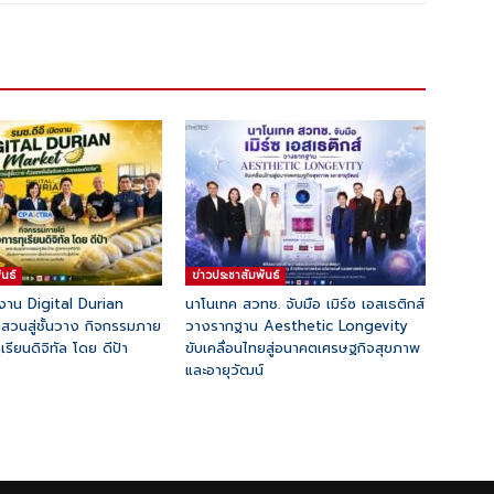
ันธ์
ข่าวประชาสัมพันธ์
ดงาน Digital Durian
นาโนเทค สวทช. จับมือ เมิร์ซ เอสเธติกส์
วนสู่ชั้นวาง กิจกรรมภาย
วางรากฐาน Aesthetic Longevity
เรียนดิจิทัล โดย ดีป้า
ขับเคลื่อนไทยสู่อนาคตเศรษฐกิจสุขภาพ
และอายุวัฒน์