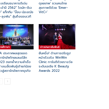
รงเรียนธนาคารดีเด่น
ตุลยเทพ’ ชวนคนไทย
ะจำปี 2562” โดนัท-ดีเจ
สุขภาพดีด้วย ‘Emer-
้ย” แท็กทีม “บ๊อบ-น้องณัช
VitC+’
-ลุงพัน” ลุ้นถึงขอบเวที
ารศึกาษา
ข่าวประชาสัมพันธ์
A ประกาศผลสุดยอด
ยืนหนึ่ง! ด้านการปรับรูป
าร์ทอัพไทยแลนด์ลีก
หน้าตัวจริง WinWin
23 ตอกย้ำความสำเร็จ
Clinic การันตีด้วยรางวัล
้างเมล็ดพันธุ์เถ้าแก่น้อย
ระดับเอเชีย K Beauty
าวสู่สตาร์ทอัพภาคธุรกิจ
Awards 2022