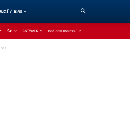
นตร์ / ละคร
กีฬา
CATWALK
ทอล์ ออฟ เดอะทาวน์
ds...