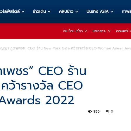
าวไลฟ์สไตล์
ข่าวเด่น
คลิปข่าว
บันเทิง ASIA
ภาพย
กิน ช๊อป เที่ยว
นานาสาระ
ออนแอร์
ัญญา ภูตาเพชร” CEO ร้าน New York Cafe คว้ารางวัล CEO Women Asean Awar
าเพชร” CEO ร้าน
คว้ารางวัล CEO
Awards 2022
986
0