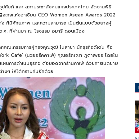
อุปถัมภ์ และ สภาประชาสังคมแห่งประเทศไทย จัดงานพิธี
รกิจหญิงเก่งแห่งอาเซียน CEO Women Asean Awards 2022
เก่ง ที่มีศักยภาพ และความสามารถ เป็นต้นแบบตัวอย่างผู้
29 ต.ค. ที่ผ่านมา ณ โรงแรม อมารี ดอนเมือง
กจากคณะกรรมการผู้ทรงคุณวุฒิ ในสาขา นักธุรกิจดีเด่น คือ
ew York Cafe’ (นิวยอร์คคาเฟ่) คุณอรัญญา ภูตาเพชร โดยใน
งแผนการดำเนินธุรกิจ ต่อยอดจากร้านคาเฟ่ ด้วยการเปิดขาย
่างๆ ให้ได้ทราบกันอีกด้วย
ข
ธ.