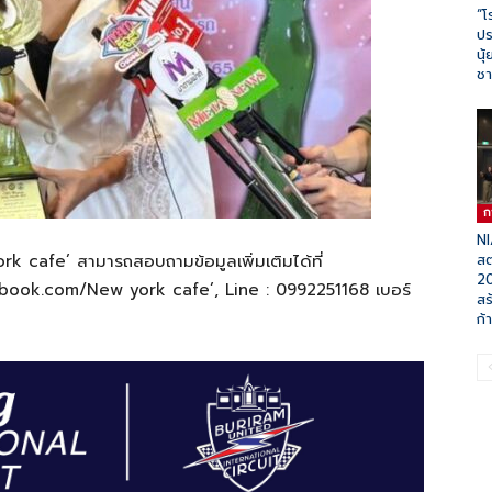
“โ
ปร
นุ
ชา
ก
NI
york cafe’ สามารถสอบถามข้อมูลเพิ่มเติมได้ที่
สต
20
ook.com/New york cafe’, Line : 0992251168 เบอร์
สร
ก้