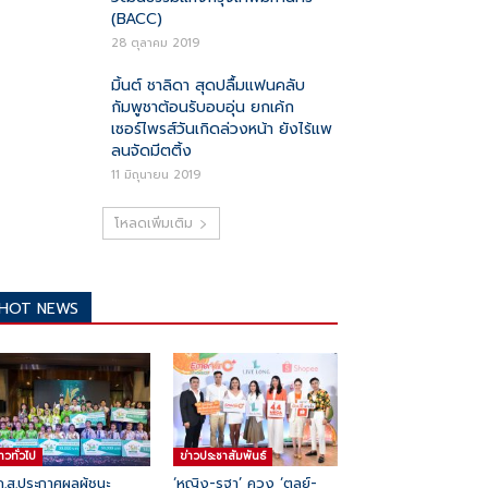
(BACC)
28 ตุลาคม 2019
มิ้นต์ ชาลิดา สุดปลื้มแฟนคลับ
กัมพูชาต้อนรับอบอุ่น ยกเค้ก
เซอร์ไพรส์วันเกิดล่วงหน้า ยังไร้แพ
ลนจัดมีตติ้ง
11 มิถุนายน 2019
โหลดเพิ่มเติม
HOT NEWS
่าวทั่วไป
ข่าวประชาสัมพันธ์
ก.ส.ประกาศผลผู้ชนะ
‘หญิง-รฐา’ ควง ‘ตุลย์-