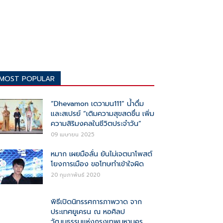
MOST POPULAR
“Dhevamon เดวามน111” น้ำดื่ม
และสเปรย์ “เติมความสุขสดชื่น เพิ่ม
ความสิริมงคลในชีวิตประจำวัน”
09 เมษายน 2025
หมาก เผยมือลั่น ยันไม่เจตนาโพสต์
โยงการเมือง ขอโทษทำเข้าใจผิด
20 กุมภาพันธ์ 2020
พิธีเปิดนิทรรศการภาพวาด จาก
ประเทศยูเครน ณ หอศิลป
วัฒนธรรมแห่งกรุงเทพมหานคร