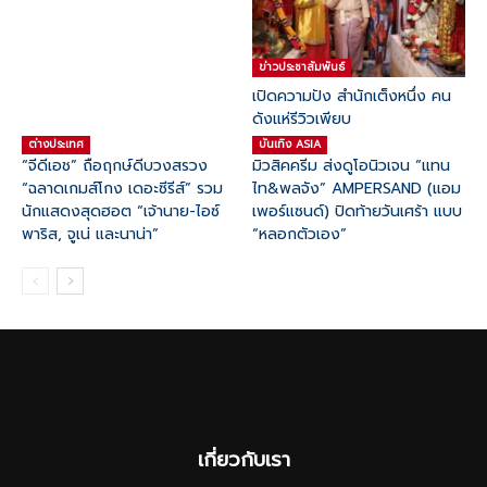
ข่าวประชาสัมพันธ์
เปิดความปัง สำนักเต็งหนึ่ง คน
ดังแห่รีวิวเพียบ
ต่างประเทศ
บันเทิง ASIA
“จีดีเอช” ถือฤกษ์ดีบวงสรวง
มิวสิคครีม ส่งดูโอนิวเจน “แทน
“ฉลาดเกมส์โกง เดอะซีรีส์” รวม
ไท&พลจัง” AMPERSAND (แอม
นักแสดงสุดฮอต “เจ้านาย-ไอซ์
เพอร์แซนด์) ปิดท้ายวันเศร้า แบบ
พาริส, จูเน่ และนาน่า”
“หลอกตัวเอง”
เกี่ยวกับเรา