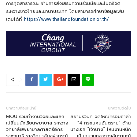
การทูตสาธารณะ ผ่านการส่งเสริมความร่วมมือและไมตรีจิต
ระหว่างชาวไทยและนานาประเทศ โดยสามารถศึกษาข้อมูลเพิ่ม
เติมได้ที่
https://www.thailandfoundation.or.th/
บทความก่อนหน้านี้
บทความถัดไป
MOU​ ร่วมทำงานวิจัยและแลก
สยามรวินท์ จัดใหญ่!!!รอบกาล่า
เปลี่ยนนักเรียนพยาบาล ระหว่าง
“4 ทรชนคนอันตราย” ด้าน
วิทยาลัย​พยาบาลศาสตร์​อัคร
นางเอก “เจ้านาง” โหมงานหนัก
ราช​กุมารี​ ราชวิทยาลัย​จุฬาภรณ์​
เป็นลมวูบกลางวงสัมภาษณ์