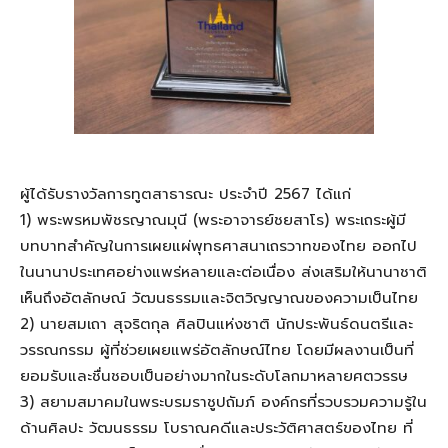
ผู้ได้รับรางวัลการทูตสาธารณะ ประจำปี 2567 ได้แก่
1) พระพรหมพัชรญาณมุนี (พระอาจารย์ชยสาโร) พระเถระผู้มี
บทบาทสำคัญในการเผยแผ่พุทธศาสนาเถรวาทของไทย ออกไป
ในนานาประเทศอย่างแพร่หลายและต่อเนื่อง ส่งเสริมให้นานาชาติ
เห็นถึงอัตลักษณ์ วัฒนธรรมและจิตวิญญาณของความเป็นไทย
2) นายสมเถา สุจริตกุล ศิลปินแห่งชาติ นักประพันธ์ดนตรีและ
วรรณกรรม ผู้ที่ช่วยเผยแพร่อัตลักษณ์ไทย โดยมีผลงานเป็นที่
ยอมรับและชื่นชอบเป็นอย่างมากในระดับโลกมาหลายศตวรรษ
3) สยามสมาคมในพระบรมราชูปถัมภ์ องค์กรที่รวบรวมความรู้ใน
ด้านศิลปะ วัฒนธรรม โบราณคดีและประวัติศาสตร์ของไทย ที่