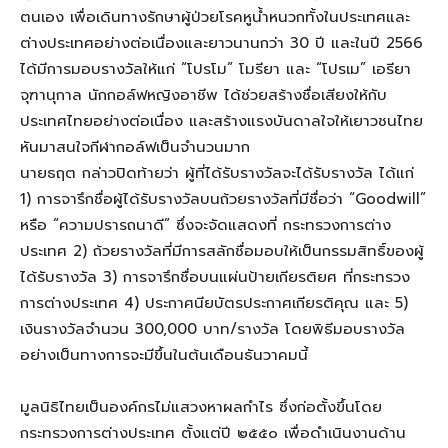
ตนเอง เพื่อเดินทางรักษาผู้ป่วยโรคหูน้ำหนวกทั้งในประเทศและ
ต่างประเทศอย่างต่อเนื่องและยาวนานกว่า 30 ปี และในปี 2566
ได้มีการมอบรางวัลให้แก่ “โปรโม” โมรียา และ “โปรเม” เอรียา
จุฑานุกาล นักกอล์ฟหญิงอาชีพ ได้ช่วยสร้างชื่อเสียงให้กับ
ประเทศไทยอย่างต่อเนื่อง และสร้างแรงบันดาลใจให้เยาวชนไทย
หันมาสนใจกีฬากอล์ฟเป็นจำนวนมาก
นายธฤต กล่าวปิดท้ายว่า ผู้ที่ได้รับรางวัลจะได้รับรางวัล ได้แก่
1) การจารึกชื่อผู้ได้รับรางวัลบนถ้วยรางวัลที่มีชื่อว่า “Goodwill”
หรือ “ความปรารถนาดี” ซึ่งจะจัดแสดงที่ กระทรวงการต่าง
ประเทศ 2) ถ้วยรางวัลที่มีการสลักชื่อมอบให้เป็นกรรมสิทธิ์ของผู้
ได้รับรางวัล 3) การจารึกชื่อบนแผ่นป้ายเกียรติยศ ที่กระทรวง
การต่างประเทศ 4) ประกาศนียบัตรประกาศเกียรติคุณ และ 5)
เงินรางวัลจำนวน 300,000 บาท/รางวัล โดยพิธีมอบรางวัล
อย่างเป็นทางการจะมีขึ้นในต้นเดือนธันวาคมนี้
มูลนิธิไทยเป็นองค์กรไม่แสวงหาผลกำไร ซึ่งก่อตั้งขึ้นโดย
กระทรวงการต่างประเทศ ตั้งแต่ปี ๒๕๕๐ เพื่อดำเนินงานด้าน