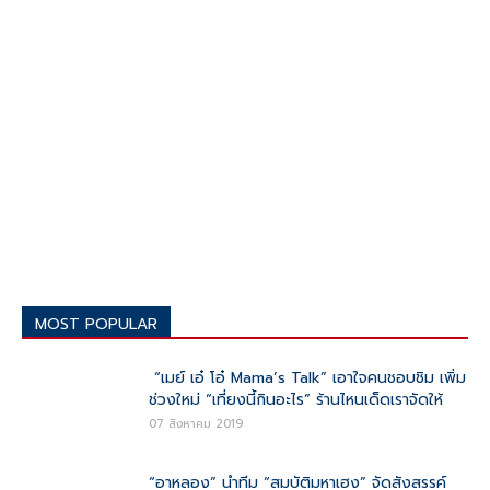
MOST POPULAR
“เมย์ เอ๋ โอ๋ Mama’s Talk” เอาใจคนชอบชิม เพิ่ม
ช่วงใหม่ “เที่ยงนี้กินอะไร” ร้านไหนเด็ดเราจัดให้
07 สิงหาคม 2019
“อาหลอง” นำทีม “สมบัติมหาเฮง” จัดสังสรรค์